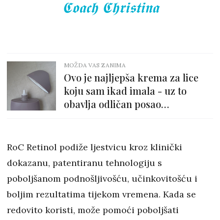
𝕮𝖔𝖆𝖈𝖍 𝕮𝖍𝖗𝖎𝖘𝖙𝖎𝖓𝖆
MOŽDA VAS ZANIMA
Ovo je najljepša krema za lice
koju sam ikad imala - uz to
obavlja odličan posao
hidratacije!
RoC Retinol podiže ljestvicu kroz klinički
dokazanu, patentiranu tehnologiju s
poboljšanom podnošljivošću, učinkovitošću i
boljim rezultatima tijekom vremena. Kada se
redovito koristi, može pomoći poboljšati