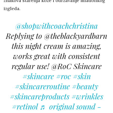
znakova starenja kože i održavanje mladolikog
izgleda.
@shopwithcoachchristina
Replying to @theblackyardbarn
this night cream is amazing,
works great with consistent
regular use! @RoC Skincare
#skincare
#roc
#skin
#skincareroutine
#beauty
#skincareproducts
#wrinkles
#retinol
♬ original sound -