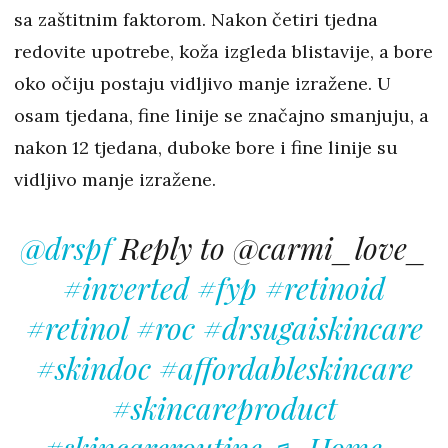
sa zaštitnim faktorom. Nakon četiri tjedna
redovite upotrebe, koža izgleda blistavije, a bore
oko očiju postaju vidljivo manje izražene. U
osam tjedana, fine linije se značajno smanjuju, a
nakon 12 tjedana, duboke bore i fine linije su
vidljivo manje izražene.
@drspf
Reply to @carmi_love_
#inverted
#fyp
#retinoid
#retinol
#roc
#drsugaiskincare
#skindoc
#affordableskincare
#skincareproduct
#skincareroutine
♬ Home -