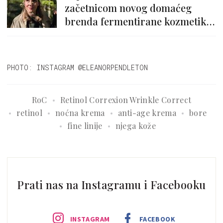
začetnicom novog domaćeg
brenda fermentirane kozmetike
Maleena
PHOTO: INSTAGRAM @ELEANORPENDLETON
RoC
Retinol Correxion Wrinkle Correct
retinol
noćna krema
anti-age krema
bore
fine linije
njega kože
Prati nas na Instagramu i Facebooku
INSTAGRAM
FACEBOOK