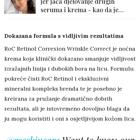
jer jača djelovanje drugih
seruma i krema - kao da je
primer za skincare!
Dokazana formula s vidljivim rezultatima
RoC Retinol Correxion Wrinkle Correct je noćna
krema koja klinički dokazano smanjuje vidljivost
izražajnih linija i dubokih bora na licu. Formulu
pokreće čisti RoC Retinol i ekskluzivni
mineralni kompleks brenda te je posebno je
kreirana za pružanje dramatično dobrih
rezultata, ali je istovremeno dovoljno blaga da
ju mogu koristiti i oni s osjetljivijom kožom lica.
@rocskincare
Want to know our