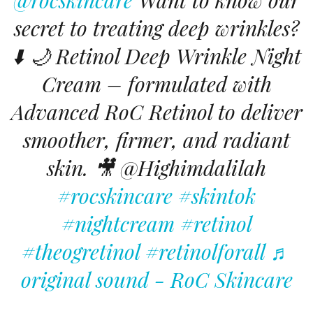
secret to treating deep wrinkles?
⬇️ 🌙 Retinol Deep Wrinkle Night
Cream – formulated with
Advanced RoC Retinol to deliver
smoother, firmer, and radiant
skin. 🎥 @Highimdalilah
#rocskincare
#skintok
#nightcream
#retinol
#theogretinol
#retinolforall
♬
original sound - RoC Skincare