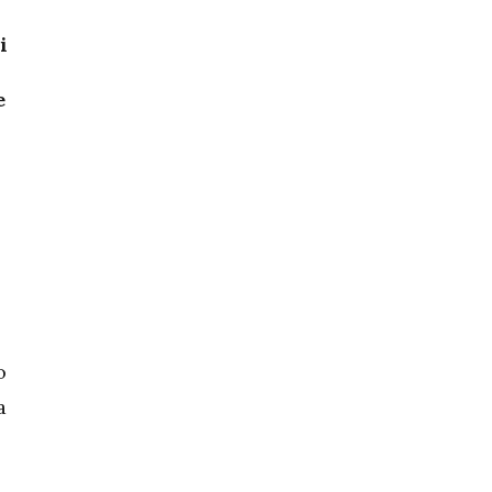
i
e
o
a