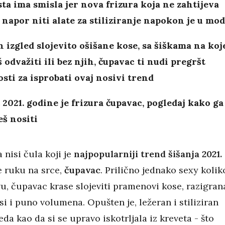
sta ima smisla jer nova frizura koja ne zahtijeva
napor niti alate za stiliziranje napokon je u mod
 izgled slojevito ošišane kose, sa šiškama na koj
 odvažiti ili bez njih, čupavac ti nudi pregršt
ti za isprobati ovaj nosivi trend
 2021. godine je frizura čupavac, pogledaj kako ga
š nositi
 nisi čula koji je
najpopularniji trend šišanja 2021.
je ruku na srce,
čupavac
. Prilično jednako sexy kolik
vu, čupavac krase slojeviti pramenovi kose, razigran
si i puno volumena. Opušten je, ležeran i stiliziran
eda kao da si se upravo iskotrljala iz kreveta - što