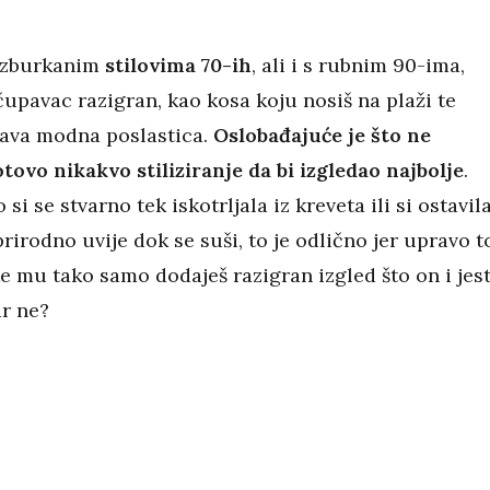
 uzburkanim
stilovima 70-ih
, ali i s rubnim 90-ima,
upavac razigran, kao kosa koju nosiš na plaži te
rava modna poslastica.
Oslobađajuće je što ne
tovo nikakvo stiliziranje da bi izgledao najbolje
.
 si se stvarno tek iskotrljala iz kreveta ili si ostavil
rirodno uvije dok se suši, to je odlično jer upravo t
e mu tako samo dodaješ razigran izgled što on i jest
ar ne?