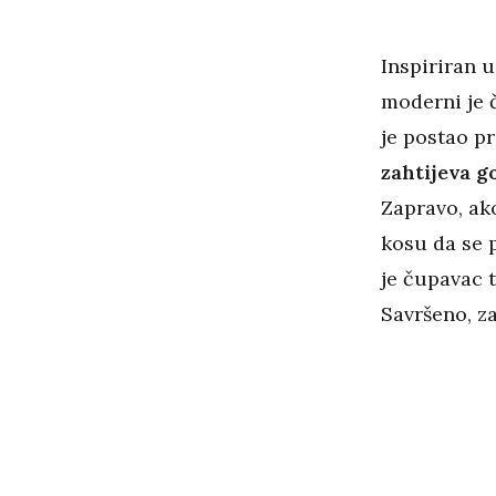
Inspiriran
moderni je č
je postao p
zahtijeva go
Zapravo, ako
kosu da se p
je čupavac t
Savršeno, z