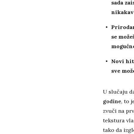
sada zai
nikakav 
Prirodan
se možeš
mogućnos
Novi hit
sve može
U slučaju da
godine
, to 
zvuči na pr
tekstura vla
tako da izgl