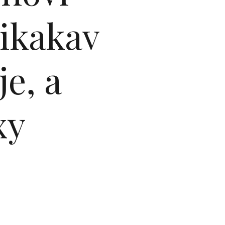
nikakav
je, a
xy