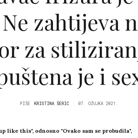
 Ne zahtijeva 
r za stiliziran
puštena je i se
PIŠE
KRISTINA ŠERIĆ
07. OŽUJKA 2021.
up like this", odnosno "Ovako sam se probudila",