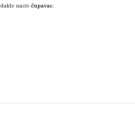
odakle naziv
čupavac
.