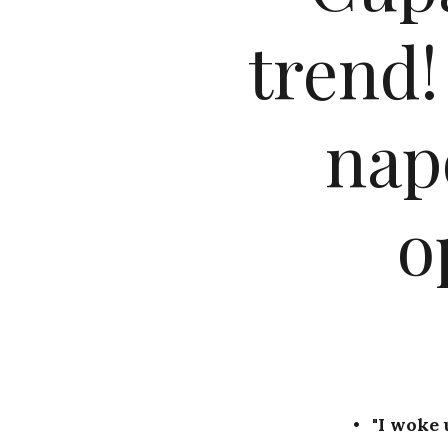
trend!
napo
o
"I woke 