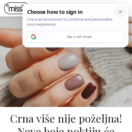
Sign in with Google
Crna više nije poželjna!
Nove boje noktiju će