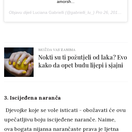
amorsh...
Objavu dijeli
Luciana Gabrielli
(@gabrielli_lu_)
Pro 26, 2017 u 5:37 PST
MOŽDA VAS ZANIMA
Nokti su ti požutjeli od laka? Evo
kako da opet budu lijepi i sjajni
3. Iscijeđena naranča
Djevojke koje se vole isticati - obožavati će ovu
upečatljivu boju iscijeđene naranče. Naime,
ova bogata nijansa narančaste prava je ljetna