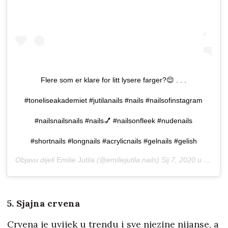
Flere som er klare for litt lysere farger?😌 . . .
#toneliseakademiet #jutilanails #nails #nailsofinstagram
#nailsnailsnails #nails💅 #nailsonfleek #nudenails
#shortnails #longnails #acrylicnails #gelnails #gelish
Objavu dijeli
Emilie Jutila
(@emiliejutila.nails)
Sij 7, 2020 u 2:45 PST
5. Sjajna crvena
Crvena je uvijek u trendu i sve njezine nijanse, a