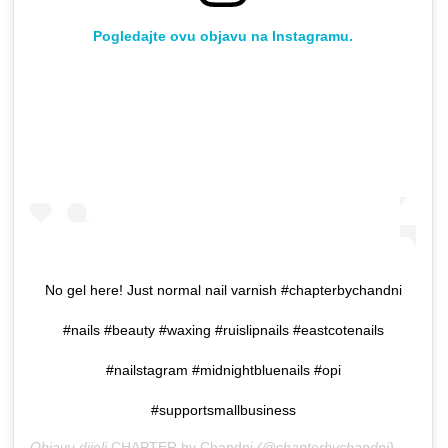
Pogledajte ovu objavu na Instagramu.
No gel here! Just normal nail varnish #chapterbychandni
#nails #beauty #waxing #ruislipnails #eastcotenails
#nailstagram #midnightbluenails #opi
#supportsmallbusiness
Objavu dijeli
CHAPTER by Chandni
(@chapterbychandni)
Stu 27,