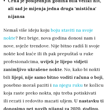
Crna je posljednjih godina bila veliki hit,
ali sad je mijenja jedna druga 'mistična'
nijansa
Nemaš više ideju koju
boju staviti na svoje
nokte
? Bez brige, nova godina donosi nam i
nove, svježe trendove. Nije bitno radiš li svoje
nokte kod kuće ili ih pak prepuštaš u ruke
profesionalcima,
uvijek je lijepo vidjeti
zanimljivo ukrašene nokte
. No, kako bi nokti
bili
lijepi, nije samo bitno voditi računa o boji,
posebno moraš paziti i
na njegu ruku
te kožicu
koja raste preko nokta, nju treba potiskivati
ili rezati i redovito mazati uljem.
U nastavku ti
donosimo pet novih nijansi za 2020. godinu.