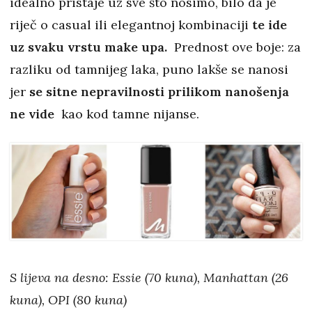
idealno pristaje uz sve što nosimo, bilo da je
riječ o casual ili elegantnoj kombinaciji
te ide
uz svaku vrstu make upa.
Prednost ove boje: za
razliku od tamnijeg laka, puno lakše se nanosi
jer
se sitne nepravilnosti prilikom nanošenja
ne vide
kao kod tamne nijanse.
S lijeva na desno: Essie (70 kuna), Manhattan (26
kuna), OPI (80 kuna)