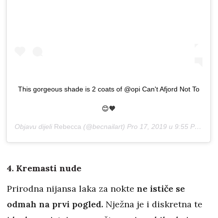
This gorgeous shade is 2 coats of @opi Can't Afjord Not To
😊🧡
Objavu dijeli
Rebecca
(@becnailart)
Pro 17, 2019 u 9:55 PST
4. Kremasti nude
Prirodna nijansa laka za nokte
ne ističe se
odmah na prvi pogled.
Nježna je i diskretna te