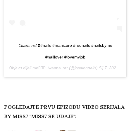
𝐶𝑙𝑎𝑠𝑠𝑖𝑐 𝑟𝑒𝑑 ❣️#nails #manicure #rednails #nailsbyme
#naillover #lovemyjob
Objavu dijeli
me🙋🏼‍♀️: iwanna_xtr
(@josalonnails)
Sij 7, 2020 u 2:12 PST
POGLEDAJTE PRVU EPIZODU VIDEO SERIJALA
BY MISS7 "MISS7 SE UDAJE":