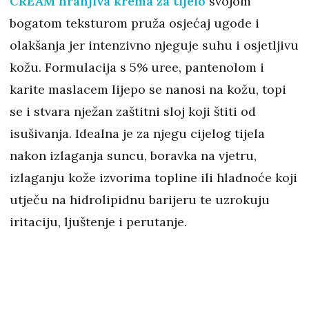
CREAM hranjiva krema za tijelo
svojom
bogatom teksturom pruža osjećaj ugode i
olakšanja jer intenzivno njeguje suhu i osjetljivu
kožu. Formulacija s 5% uree, pantenolom i
karite maslacem lijepo se nanosi na kožu, topi
se i stvara nježan zaštitni sloj koji štiti od
isušivanja. Idealna je za njegu cijelog tijela
nakon izlaganja suncu, boravka na vjetru,
izlaganju kože izvorima topline ili hladnoće koji
utječu na hidrolipidnu barijeru te uzrokuju
iritaciju, ljuštenje i perutanje.