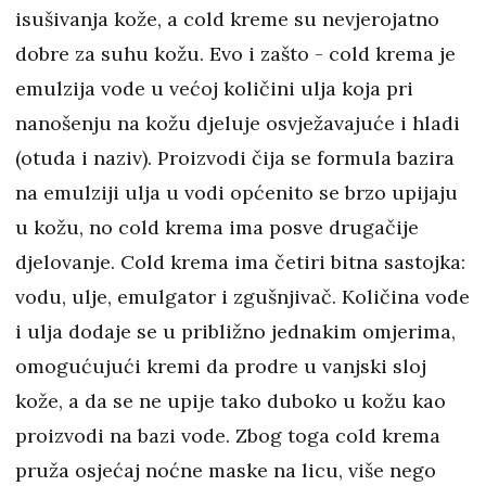
isušivanja kože, a cold kreme su nevjerojatno
dobre za suhu kožu. Evo i zašto - cold krema je
emulzija vode u većoj količini ulja koja pri
nanošenju na kožu djeluje osvježavajuće i hladi
(otuda i naziv). Proizvodi čija se formula bazira
na emulziji ulja u vodi općenito se brzo upijaju
u kožu, no cold krema ima posve drugačije
djelovanje. Cold krema ima četiri bitna sastojka:
vodu, ulje, emulgator i zgušnjivač. Količina vode
i ulja dodaje se u približno jednakim omjerima,
omogućujući kremi da prodre u vanjski sloj
kože, a da se ne upije tako duboko u kožu kao
proizvodi na bazi vode. Zbog toga cold krema
pruža osjećaj noćne maske na licu, više nego