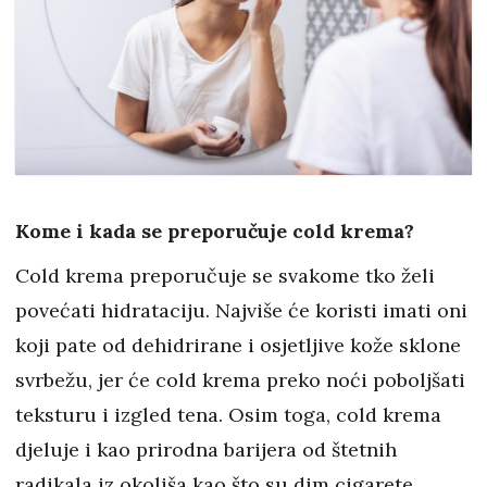
Kome i kada se preporučuje cold krema?
Cold krema preporučuje se svakome tko želi
povećati hidrataciju. Najviše će koristi imati oni
koji pate od dehidrirane i osjetljive kože sklone
svrbežu, jer će cold krema preko noći poboljšati
teksturu i izgled tena. Osim toga, cold krema
djeluje i kao prirodna barijera od štetnih
radikala iz okoliša kao što su dim cigarete,