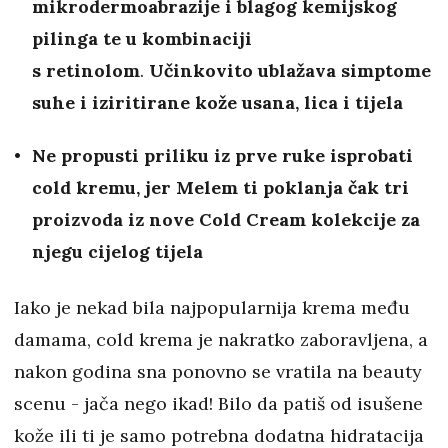
mikrodermoabrazije i blagog kemijskog
pilinga te u kombinaciji
s retinolom
.
Učinkovito ublažava simptome
suhe i iziritirane kože usana, lica i tijela
Ne propusti priliku iz prve ruke isprobati
cold kremu, jer Melem ti poklanja čak tri
proizvoda iz nove Cold Cream kolekcije za
njegu cijelog tijela
Iako je nekad bila najpopularnija krema među
damama, cold krema je nakratko zaboravljena, a
nakon godina sna ponovno se vratila na beauty
scenu - jača nego ikad! Bilo da patiš od isušene
kože ili ti je samo potrebna dodatna hidratacija