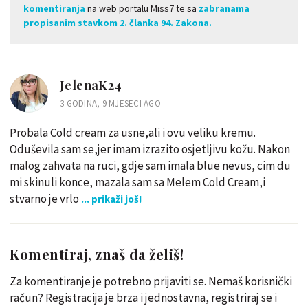
komentiranja
na web portalu Miss7 te sa
zabranama
propisanim stavkom 2. članka 94. Zakona.
JelenaK24
3 GODINA, 9 MJESECI AGO
Probala Cold cream za usne,ali i ovu veliku kremu.
Oduševila sam se,jer imam izrazito osjetljivu kožu. Nakon
malog zahvata na ruci, gdje sam imala blue nevus, cim du
mi skinuli konce, mazala sam sa Melem Cold Cream,i
stvarno je vrlo
... prikaži još!
Komentiraj, znaš da želiš!
Za komentiranje je potrebno prijaviti se. Nemaš korisnički
račun? Registracija je brza i jednostavna, registriraj se i