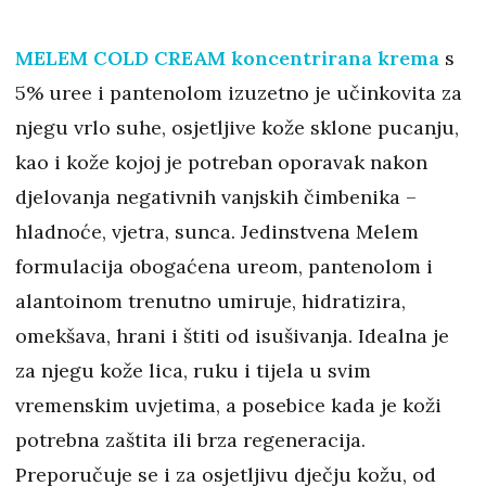
MELEM COLD CREAM koncentrirana krema
s
5% uree i pantenolom izuzetno je učinkovita za
njegu vrlo suhe, osjetljive kože sklone pucanju,
kao i kože kojoj je potreban oporavak nakon
djelovanja negativnih vanjskih čimbenika –
hladnoće, vjetra, sunca. Jedinstvena Melem
formulacija obogaćena ureom, pantenolom i
alantoinom trenutno umiruje, hidratizira,
omekšava, hrani i štiti od isušivanja. Idealna je
za njegu kože lica, ruku i tijela u svim
vremenskim uvjetima, a posebice kada je koži
potrebna zaštita ili brza regeneracija.
Preporučuje se i za osjetljivu dječju kožu, od