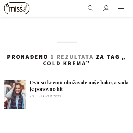
PRONAĐENO
1 REZULTATA
ZA TAG „
COLD KREMA
”
Ovu su kremu obožavale naše bake, a sada
je ponovno hit
20. LISTOPAD 2022.