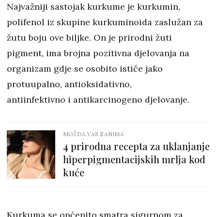
Najvažniji sastojak kurkume je kurkumin,
polifenol iz skupine kurkuminoida zaslužan za
žutu boju ove biljke. On je prirodni žuti
pigment, ima brojna pozitivna djelovanja na
organizam gdje se osobito ističe jako
protuupalno, antioksidativno,
antiinfektivno i antikarcinogeno djelovanje.
MOŽDA VAS ZANIMA
4 prirodna recepta za uklanjanje
hiperpigmentacijskih mrlja kod
kuće
Kurkuma se općenito smatra sigurnom za