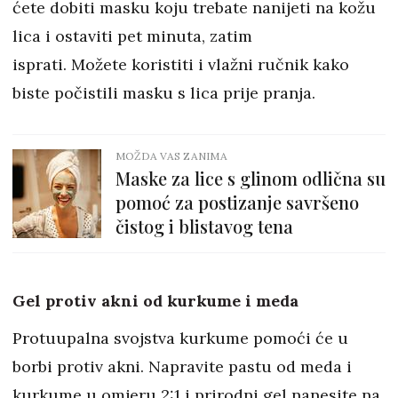
ćete dobiti masku koju trebate nanijeti na kožu
lica i ostaviti pet minuta, zatim
isprati. Možete koristiti i vlažni ručnik kako
biste počistili masku s lica prije pranja.
MOŽDA VAS ZANIMA
Maske za lice s glinom odlična su
pomoć za postizanje savršeno
čistog i blistavog tena
Gel protiv akni od kurkume i meda
Protuupalna svojstva kurkume pomoći će u
borbi protiv akni. Napravite pastu od meda i
kurkume u omjeru 2:1 i prirodni gel nanesite na