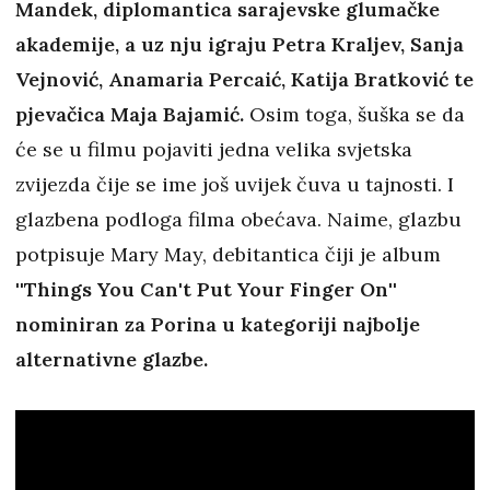
Mandek, diplomantica sarajevske glumačke
akademije, a uz nju igraju Petra Kraljev, Sanja
Vejnović, Anamaria Percaić, Katija Bratković te
pjevačica Maja Bajamić.
Osim toga, šuška se da
će se u filmu pojaviti jedna velika svjetska
zvijezda čije se ime još uvijek čuva u tajnosti. I
glazbena podloga filma obećava. Naime, glazbu
potpisuje Mary May, debitantica čiji je album
''Things You Can't Put Your Finger On''
nominiran za Porina u kategoriji najbolje
alternativne glazbe.