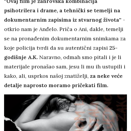
''Ovaj film je žanrovska kombinacija
psihotrilera i drame, a tehnički se temelji na
dokumentarnim zapisima iz stvarnog života''
-
otkrio nam je Anđelo. Priča o Ani, dakle, temelji
se na pronađenim dokumentarnim snimkama za
koje policija tvrdi da su autentični zapisi
25-
godišnje A.K.
Naravno, odmah smo pitali i je li
materijale pronašao sam, jesu li mu ih ustupili i
kako, ali, usprkos našoj znatiželji,
za neke veće
detalje naprosto moramo pričekati film.