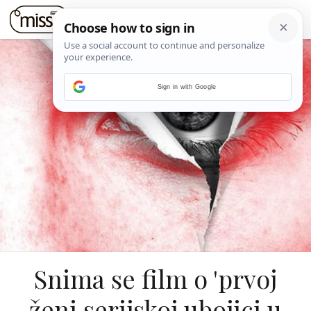
Sign in with Google
Snima se film o 'prvoj
ženi serijskoj ubojici u