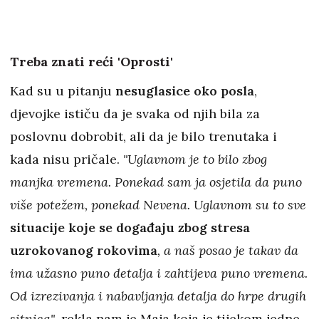
Treba znati reći 'Oprosti'
Kad su u pitanju
nesuglasice oko posla
,
djevojke ističu da je svaka od njih bila za
poslovnu dobrobit, ali da je bilo trenutaka i
kada nisu pričale.
"Uglavnom je to bilo zbog
manjka vremena. Ponekad sam ja osjetila da puno
više potežem, ponekad Nevena. Uglavnom su to sve
situacije koje se događaju zbog stresa
uzrokovanog rokovima
, a naš posao je takav da
ima užasno puno detalja i zahtijeva puno vremena.
Od izrezivanja i nabavljanja detalja do hrpe drugih
sitnica"
, rekla nam je Maja koja je tijekom jedne