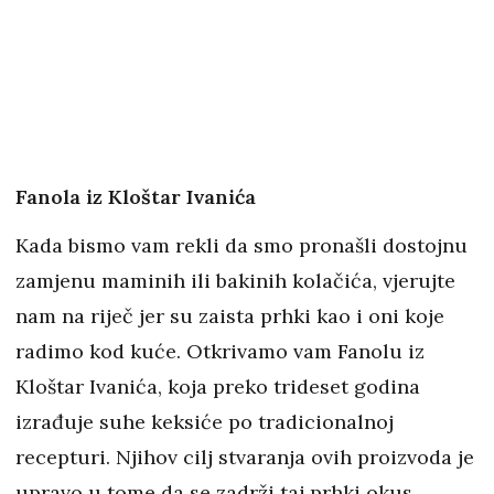
Fanola iz Kloštar Ivanića
Kada bismo vam rekli da smo pronašli dostojnu
zamjenu maminih ili bakinih kolačića, vjerujte
nam na riječ jer su zaista prhki kao i oni koje
radimo kod kuće. Otkrivamo vam Fanolu iz
Kloštar Ivanića, koja preko trideset godina
izrađuje suhe keksiće po tradicionalnoj
recepturi. Njihov cilj stvaranja ovih proizvoda je
upravo u tome da se zadrži taj prhki okus