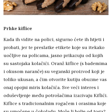
Prhke kiflice
Kada ih vidite na polici, sigurno ćete ih htjeti i
probati, jer te preslatke etikete koje su itekako
uočljive na policama, jasno prikazuju od kojih
su sastojaka kolačići. Oranž kiflice (s bademima
i okusom naranče) su veganski proizvod koji je
toliko ukusan, a čim otvorite kutiju obuzme vas
onaj opojni miris kolačića. Sve veći interes i
oduševljenje među potrošačima izazivaju Kiflići.
Kiflice s tradicionalnim rogačem i orasima koje
su umočene u čokoladu. Može li bolje od toga?