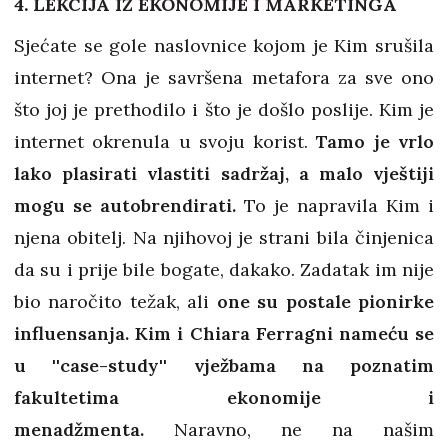
4. LEKCIJA IZ EKONOMIJE I MARKETINGA
Sjećate se gole naslovnice kojom je Kim srušila
internet? Ona je savršena metafora za sve ono
što joj je prethodilo i što je došlo poslije. Kim je
internet okrenula u svoju korist.
Tamo je vrlo
lako plasirati vlastiti sadržaj, a malo vještiji
mogu se autobrendirati.
To je napravila Kim i
njena obitelj. Na njihovoj je strani bila činjenica
da su i prije bile bogate, dakako. Zadatak im nije
bio naročito težak, ali
one su postale pionirke
influensanja.
Kim i Chiara Ferragni nameću se
u ''case-study'' vježbama na poznatim
fakultetima ekonomije i
menadžmenta.
Naravno, ne na našim