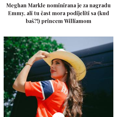
Meghan Markle nominirana je za nagradu
Emmy, ali tu čast mora podijeliti sa (kud
baš?!) princem Williamom