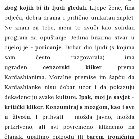
zbog kojih bi ih ljudi gledali.
Lijepe žene, fina
odjeća, dobra drama i prilično unikatan zaplet.
Ne znam za tebe, meni to zvuči kao solidan
program za opuštanje.
Jedina bizarna stvar u
cijeloj je -
poricanje.
Dobar dio ljudi (s kojima
sam često razgovarala) ima
ugrađen
cenzorski kliker
prema
Kardashianima. Moralne premise im šapću da
Kardashianke nisu dobar uzor i da pokazuju
dekadenciju svake kulture.
Ipak, moj je savjet -
kritički kliker. Konzumiraj s mozgom, kao i sve
u životu.
I prihvati - možda javno, možda
prikriveno, ali svi povremeno kliknemo na
članak, upalimo epizodu ili
barem ironičnim