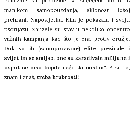
Pokazale su probleme sa začećem, borbu s
manjkom samopouzdanja, sklonost lošoj
prehrani. Naposljetku, Kim je pokazala i svoju
psorijazu. Zauzele su stav u nekoliko općenito
važnih kampanja kao što je ona protiv oružje.
Dok su ih (samoprozvane) elite prezirale i
svijet im se smijao, one su zarađivale milijune i
usput se nisu bojale reći ''Ja mislim''.
A za to,
znam i znaš,
treba hrabrosti!