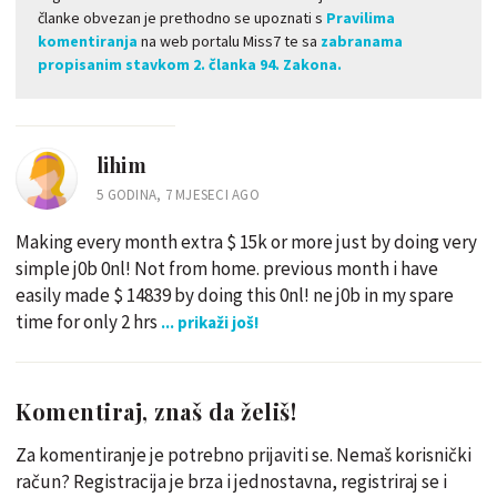
članke obvezan je prethodno se upoznati s
Pravilima
komentiranja
na web portalu Miss7 te sa
zabranama
propisanim stavkom 2. članka 94. Zakona.
lihim
5 GODINA, 7 MJESECI AGO
Making every month extra $ 15k or more just by doing very
simple j0b 0nl! Not from home. previous month i have
easily made $ 14839 by doing this 0nl! ne j0b in my spare
time for only 2 hrs
... prikaži još!
Komentiraj, znaš da želiš!
Za komentiranje je potrebno prijaviti se. Nemaš korisnički
račun? Registracija je brza i jednostavna, registriraj se i