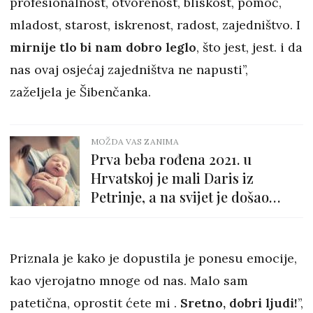
profesionalnost, otvorenost, bliskost, pomoć,
mladost, starost, iskrenost, radost, zajedništvo. I
mirnije tlo bi nam dobro leglo
, što jest, jest. i da
nas ovaj osjećaj zajedništva ne napusti’’,
zaželjela je Šibenčanka.
MOŽDA VAS ZANIMA
Prva beba rođena 2021. u
Hrvatskoj je mali Daris iz
Petrinje, a na svijet je došao
Sisku
Priznala je kako je dopustila je ponesu emocije,
kao vjerojatno mnoge od nas. Malo sam
patetična, oprostit ćete mi .
Sretno, dobri ljudi!
’’,