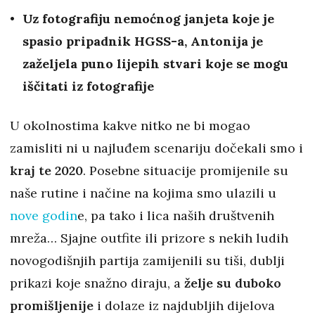
Uz fotografiju nemoćnog janjeta koje je
spasio pripadnik HGSS-a, Antonija je
zaželjela puno lijepih stvari koje se mogu
iščitati iz fotografije
U okolnostima kakve nitko ne bi mogao
zamisliti ni u najluđem scenariju dočekali smo i
kraj te 2020
. Posebne situacije promijenile su
naše rutine i načine na kojima smo ulazili u
nove godin
e, pa tako i lica naših društvenih
mreža… Sjajne outfite ili prizore s nekih ludih
novogodišnjih partija zamijenili su tiši, dublji
prikazi koje snažno diraju, a
želje su duboko
promišljenije
i dolaze iz najdubljih dijelova