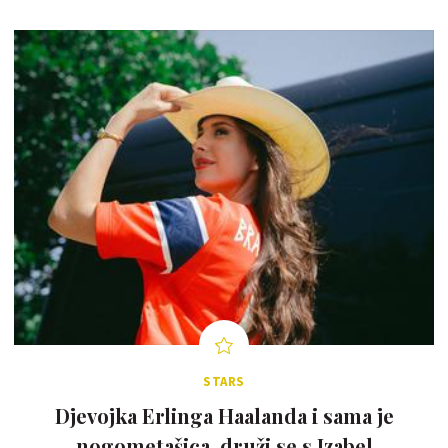
STARS
Djevojka Erlinga Haalanda i sama je
nogometašica, druži se s Izabel