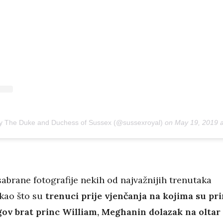
by The Duke and Duchess of Sussex (@sussexroyal)
on
May 19, 2019 
abrane fotografije nekih od najvažnijih trenutaka
kao što su
trenuci prije vjenčanja na kojima su pr
gov brat princ William, Meghanin dolazak na oltar