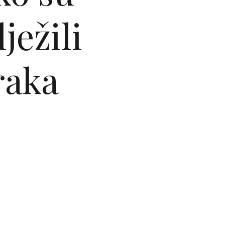
ježili
raka