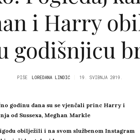
n i Harry obil
u godišnjicu b
PIŠE
LOREDANA LINDIĆ
19. SVIBNJA 2019.
čno godinu dana su se vjenčali princ Harry i
inja od Sussexa, Meghan Markle
igodu obilježili i na svom službenom Instagram