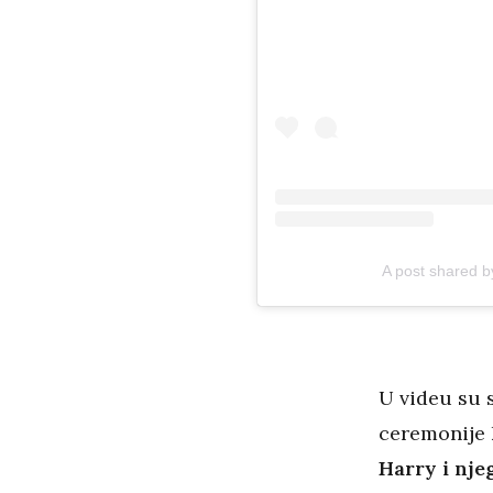
A post shared 
U videu su s
ceremonije 
Harry i nje