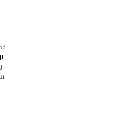
 od
ji
j
li