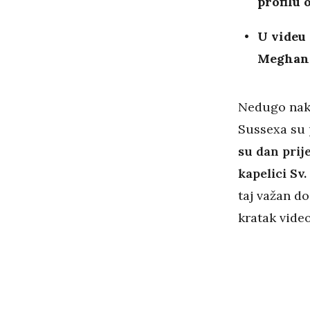
profilu 
U videu 
Meghan i
Nedugo nakon
Sussexa su p
su dan prij
kapelici Sv
taj važan do
kratak video