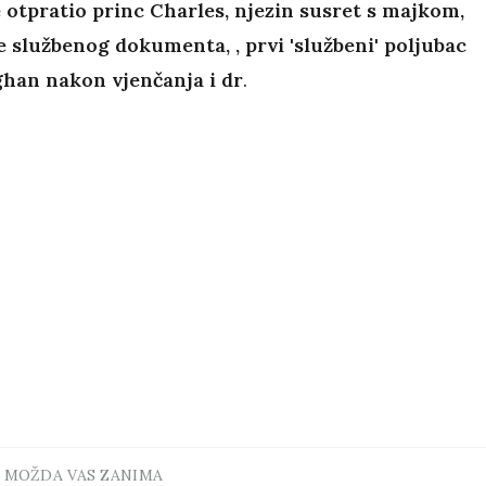
je otpratio princ Charles, njezin susret s majkom,
e službenog dokumenta, , prvi 'službeni' poljubac
han nakon vjenčanja i dr
.
MOŽDA VAS ZANIMA