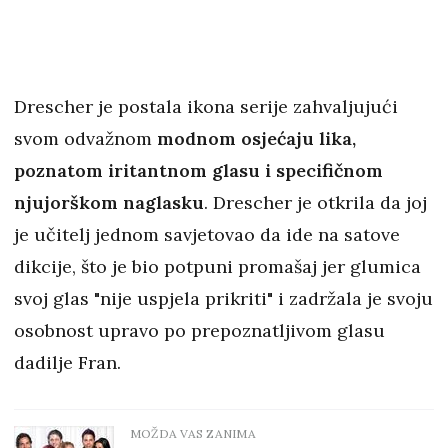
Drescher je postala ikona serije zahvaljujući
svom odvažnom
modnom osjećaju lika,
poznatom iritantnom glasu i specifičnom
njujorškom naglasku
. Drescher je otkrila da joj
je učitelj jednom savjetovao da ide na satove
dikcije, što je bio potpuni promašaj jer glumica
svoj glas "nije uspjela prikriti" i zadržala je svoju
osobnost upravo po prepoznatljivom glasu
dadilje Fran.
MOŽDA VAS ZANIMA