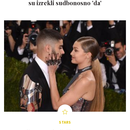
su izrekli sudbonosno 'da'
STARS