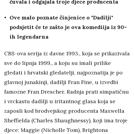
čuvala i odgajala troje djece producenta
Ove malo poznate činjenice o "Dadilji"
podsjetit će te zašto je ova komediija iz 90-
ih legendarna
CBS-ova serija iz davne 1993., koja se prikazivala
sve do lipnja 1999., a koju su imali prilike
gledati i hrvatski gledatelji, najpoznatija je po
glavnoj junakinji, dadilji Fran Fine, u izvedbi
famozne Fran Drescher. Radnja prati simpatičnu
i vrckastu dadilji u iritantnog glasa koja se
zaposli kod brodvejskog producenta Maxwella
Sheffielda (Charles Shaughnessy), koji ima troje
djece: Maggie (Nicholle Tom), Brightona