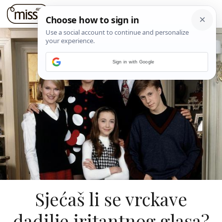
Sign in with Google
Sjećaš li se vrckave
dadilje iritantnog glasa?