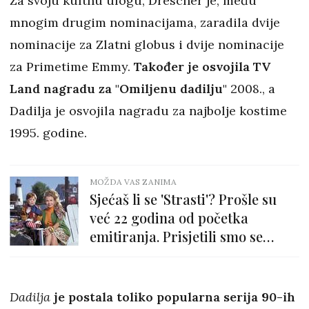
Za svoju kultnu ulogu, Drescher je, među
mnogim drugim nominacijama, zaradila dvije
nominacije za Zlatni globus i dvije nominacije
za Primetime Emmy.
Također je osvojila TV
Land nagradu za "Omiljenu dadilju"
2008., a
Dadilja je osvojila nagradu za najbolje kostime
1995. godine.
MOŽDA VAS ZANIMA
Sjećaš li se 'Strasti'? Prošle su
već 22 godina od početka
emitiranja. Prisjetili smo se
likova ove hit serije...
Dadilja
je postala toliko popularna serija 90-ih