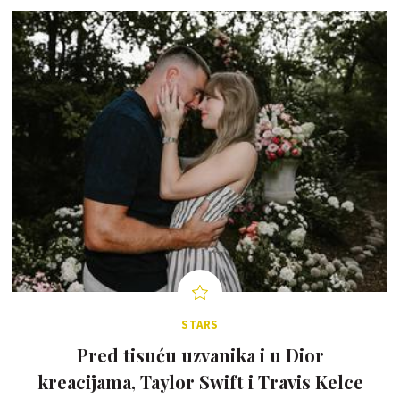
STARS
Pred tisuću uzvanika i u Dior
kreacijama, Taylor Swift i Travis Kelce