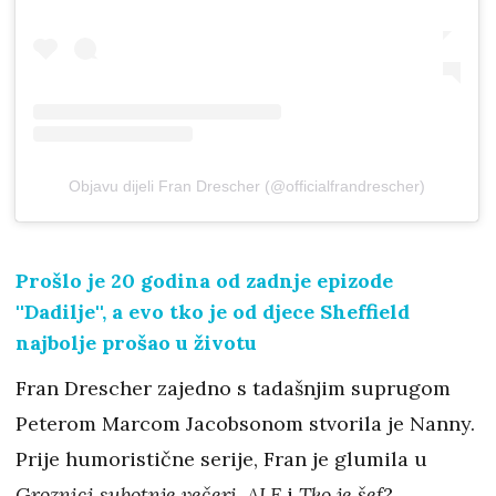
Objavu dijeli Fran Drescher (@officialfrandrescher)
Prošlo je 20 godina od zadnje epizode
''Dadilje'', a evo tko je od djece Sheffield
najbolje prošao u životu
Fran Drescher zajedno s tadašnjim suprugom
Peterom Marcom Jacobsonom stvorila je Nanny.
Prije humoristične serije, Fran je glumila u
Groznici subotnje večeri
,
ALF
i
Tko je šef
?