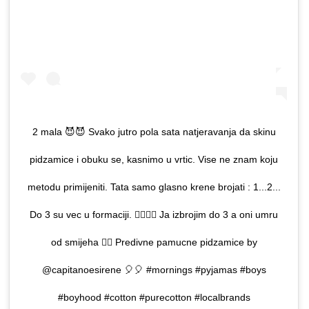
2 mala 😈😈 Svako jutro pola sata natjeravanja da skinu
pidzamice i obuku se, kasnimo u vrtic. Vise ne znam koju
metodu primijeniti. Tata samo glasno krene brojati : 1...2...
Do 3 su vec u formaciji. 💂‍♀️💂‍♀️ Ja izbrojim do 3 a oni umru
od smijeha 🤷‍♀️ Predivne pamucne pidzamice by
@capitanoesirene 🎈🎈 #mornings #pyjamas #boys
#boyhood #cotton #purecotton #localbrands