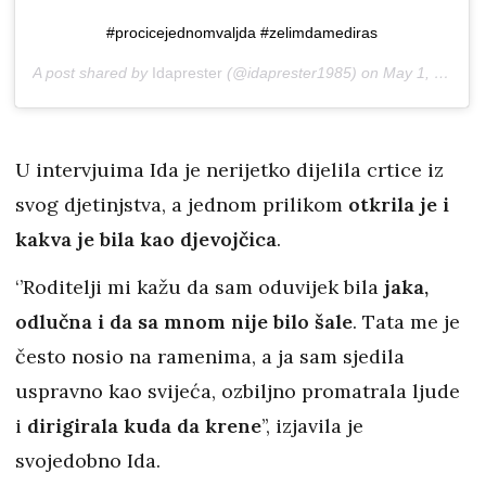
#procicejednomvaljda #zelimdamediras
A post shared by
Idaprester
(@idaprester1985) on
May 1, 2020 at 1:17pm PDT
U intervjuima Ida je nerijetko dijelila crtice iz
svog djetinjstva, a jednom prilikom
otkrila je i
kakva je bila kao djevojčica
.
‘’Roditelji mi kažu da sam oduvijek bila
jaka,
odlučna i da sa mnom nije bilo šale
. Tata me je
često nosio na ramenima, a ja sam sjedila
uspravno kao svijeća, ozbiljno promatrala ljude
i
dirigirala kuda da krene
’’, izjavila je
svojedobno Ida.