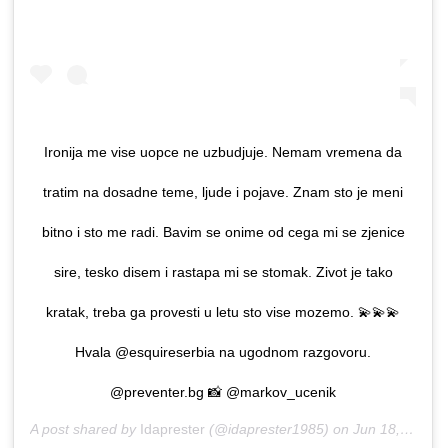
Ironija me vise uopce ne uzbudjuje. Nemam vremena da
tratim na dosadne teme, ljude i pojave. Znam sto je meni
bitno i sto me radi. Bavim se onime od cega mi se zjenice
sire, tesko disem i rastapa mi se stomak. Zivot je tako
kratak, treba ga provesti u letu sto vise mozemo. 💫💫💫
Hvala @esquireserbia na ugodnom razgovoru.
@preventer.bg 📸 @markov_ucenik
A post shared by
Idaprester
(@idaprester1985) on
Jun 18, 2020 at 9:15am PDT