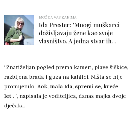
MOŽDA VAS ZANIMA
Ida Prester: "Mnogi muškarci
doživljavaju žene kao svoje
vlasništvo. A jedna stvar ih
potpuno izbezumi..."
‘’Znatiželjan pogled prema kameri, plave šiškice,
razbijena brada i guza na kahlici. Ništa se nije
promijenilo.
Bok, mala Ida, spremi se, kreće
let
…’’, napisala je voditeljica, danas majka dvoje
dječaka.