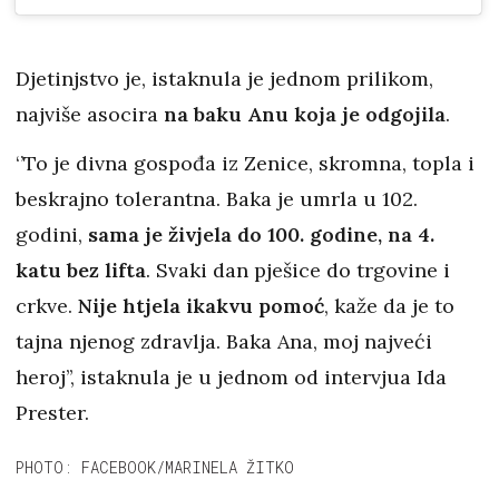
Djetinjstvo je, istaknula je jednom prilikom,
najviše asocira
na baku Anu koja je odgojila
.
‘’To je divna gospođa iz Zenice, skromna, topla i
beskrajno tolerantna. Baka je umrla u 102.
godini,
sama je živjela do 100. godine, na 4.
katu bez lifta
. Svaki dan pješice do trgovine i
crkve.
Nije htjela ikakvu pomoć
, kaže da je to
tajna njenog zdravlja. Baka Ana, moj najveći
heroj’’, istaknula je u jednom od intervjua Ida
Prester.
PHOTO: FACEBOOK/MARINELA ŽITKO