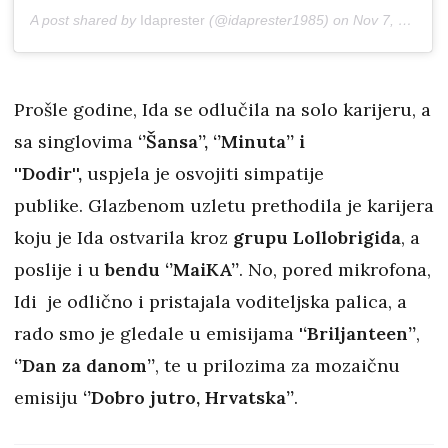
A post shared by
Idaprester
(@idaprester1985) on
Nov 7, 2019 at 12:28am PST
Prošle godine, Ida se odlučila na solo karijeru, a
sa singlovima
‘’Šansa’’,
‘’Minuta’’ i
''Dodir'',
uspjela je osvojiti simpatije
publike. Glazbenom uzletu prethodila je karijera
koju je Ida ostvarila kroz
grupu Lollobrigida
, a
poslije i u
bendu ‘’MaiKA’’
. No, pored mikrofona,
Idi je odlično i pristajala voditeljska palica, a
rado smo je gledale u emisijama
'‘Briljanteen’’
,
‘’Dan za danom’’
, te u prilozima za mozaičnu
emisiju
‘’Dobro jutro, Hrvatska’’
.