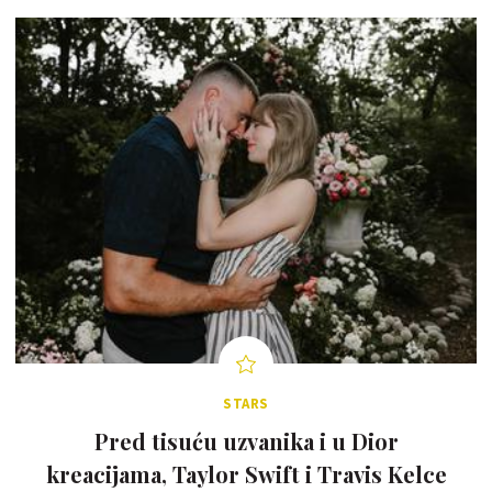
STARS
Pred tisuću uzvanika i u Dior
kreacijama, Taylor Swift i Travis Kelce