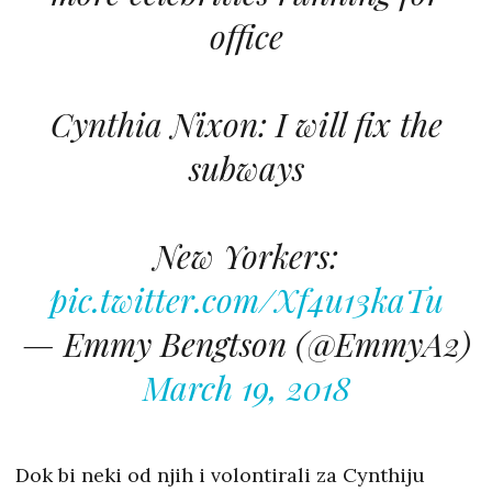
office
Cynthia Nixon: I will fix the
subways
New Yorkers:
pic.twitter.com/Xf4u13kaTu
— Emmy Bengtson (@EmmyA2)
March 19, 2018
Dok bi neki od njih i volontirali za Cynthiju