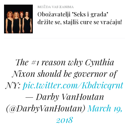
MOŽDA VAS ZANIMA
Obožavatelji "Seks i grada"
držite se, stajliš cure se vraćaju!
The #1 reason why Cynthia
Nixon should be governor of
NY:
pic.twitter.com/Kbdvicqrnt
— Darby VanHoutan
(@DarbyVanHoutan)
March 19,
2018