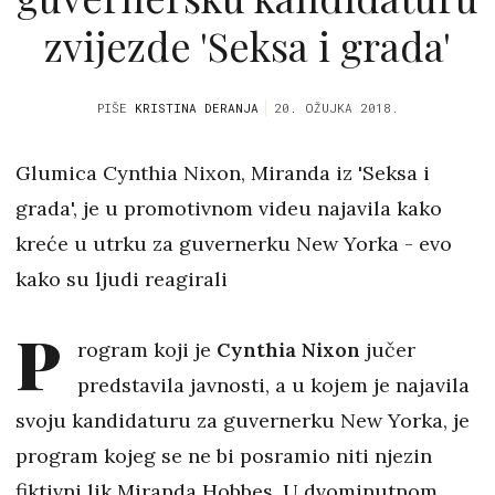
zvijezde 'Seksa i grada'
PIŠE
KRISTINA DERANJA
20. OŽUJKA 2018.
Glumica Cynthia Nixon, Miranda iz 'Seksa i
grada', je u promotivnom videu najavila kako
kreće u utrku za guvernerku New Yorka - evo
kako su ljudi reagirali
P
rogram koji je
Cynthia Nixon
jučer
predstavila javnosti, a u kojem je najavila
svoju kandidaturu za guvernerku New Yorka, je
program kojeg se ne bi posramio niti njezin
fiktivni lik Miranda Hobbes. U dvominutnom