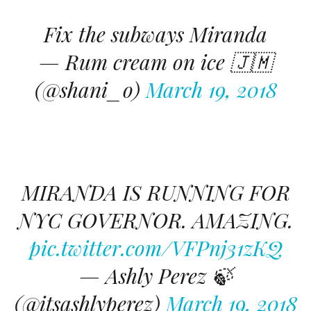
Fix the subways Miranda
— Rum cream on ice 🇯🇲
(@shani_o)
March 19, 2018
MIRANDA IS RUNNING FOR
NYC GOVERNOR. AMAZING.
pic.twitter.com/VFPnj31zKQ
— Ashly Perez 🍃
(@itsashlyperez)
March 19, 2018