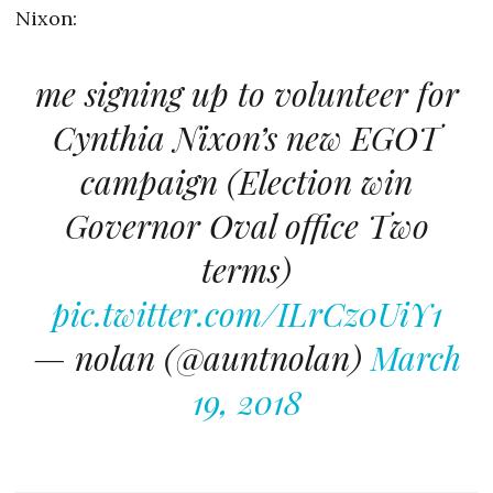
Nixon:
me signing up to volunteer for
Cynthia Nixon’s new EGOT
campaign (Election win
Governor Oval office Two
terms)
pic.twitter.com/ILrCz0UiY1
— nolan (@auntnolan)
March
19, 2018