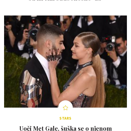
STARS
Uoči Met Gale, šuška se o njenom