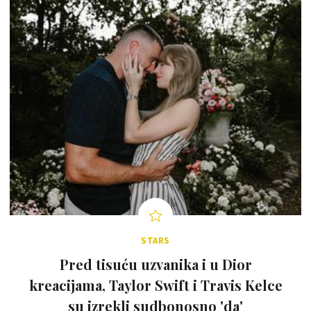
STARS
Pred tisuću uzvanika i u Dior
kreacijama, Taylor Swift i Travis Kelce
su izrekli sudbonosno 'da'