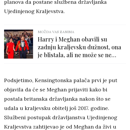
planova da postane službena državljanka
Ujedinjenog Kraljevstva.
MOŽDA VAS ZANIMA
Harry i Meghan obavili su
zadnju kraljevsku dužnost, ona
je blistala, ali ne može se ne
primijetiti tuga na njegovom licu
Podsjetimo, Kensingtonska palača prvi je put
objavila da će se Meghan prijaviti kako bi
postala britanska državljanka nakon što se
udala u kraljevsku obitelj još 2017. godine.
Službeni postupak državljanstva Ujedinjenog
Kraljevstva zahtijevao je od Meghan da živi u