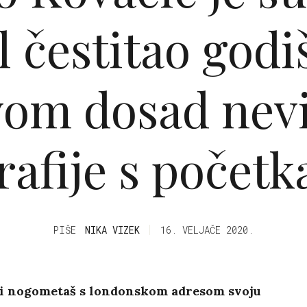
l čestitao godi
vom dosad nev
rafije s početk
PIŠE
NIKA VIZEK
16. VELJAČE 2020.
i nogometaš s londonskom adresom svoju