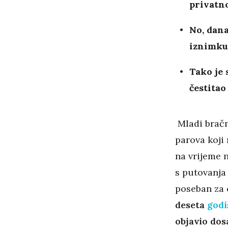
privatno
No, dana
iznimku 
Tako je 
čestitao
Mladi brač
parova koji 
na vrijeme 
s putovanja
poseban za 
deseta
godi
objavio dos