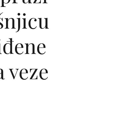
šnjicu
iđene
a veze