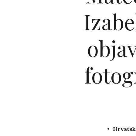
Izabe
obja
fotog
Hrvatsk