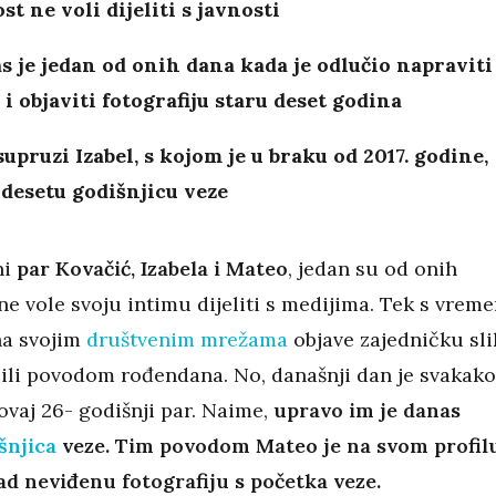
st ne voli dijeliti s javnosti
s je jedan od onih dana kada je odlučio napraviti
i objaviti fotografiju staru deset godina
supruzi Izabel, s kojom je u braku od 2017. godine,
 desetu godišnjicu veze
ni
par Kovačić, Izabela i Mateo
, jedan su od onih
ne vole svoju intimu dijeliti s medijima. Tek s vrem
na svojim
društvenim mrežama
objave zajedničku sl
 ili povodom rođendana. No, današnji dan je svakako
ovaj 26- godišnji par. Naime,
upravo im je danas
šnjica
veze. Tim povodom Mateo je na svom profil
ad neviđenu fotografiju s početka veze.