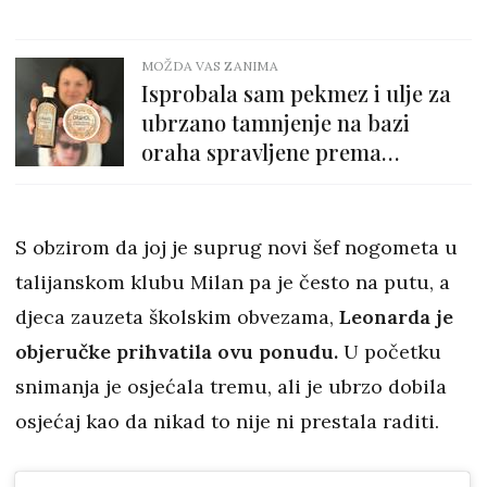
MOŽDA VAS ZANIMA
Isprobala sam pekmez i ulje za
ubrzano tamnjenje na bazi
oraha spravljene prema
stogodišnjoj formuli. Ovo me je
iznenadilo
S obzirom da joj je suprug novi šef nogometa u
talijanskom klubu Milan pa je često na putu, a
djeca zauzeta školskim obvezama,
Leonarda je
objeručke prihvatila ovu ponudu.
U početku
snimanja je osjećala tremu, ali je ubrzo dobila
osjećaj kao da nikad to nije ni prestala raditi.