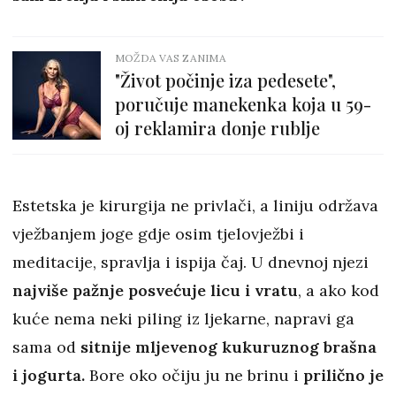
MOŽDA VAS ZANIMA
"Život počinje iza pedesete",
poručuje manekenka koja u 59-
oj reklamira donje rublje
Estetska je kirurgija ne privlači, a liniju održava
vježbanjem joge gdje osim tjelovježbi i
meditacije, spravlja i ispija čaj. U dnevnoj njezi
najviše pažnje posvećuje licu i vratu
, a ako kod
kuće nema neki piling iz ljekarne, napravi ga
sama od
sitnije mljevenog kukuruznog brašna
i jogurta.
Bore oko očiju ju ne brinu i
prilično je