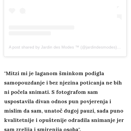
A post shared by Jardin des Modes ™ (@jardindesmodes)
on
Jul
"Mitzi mi je laganom šminkom podigla
samopouzdanje i bez njezina poticanja ne bih
ni počela snimati. S fotografom sam
uspostavila divan odnos pun povjerenja i
mislim da sam, unatoč dugoj pauzi, sada puno
kvalitetnije i opuštenije odradila snimanje jer
sam zrelija i smirenija osoba".