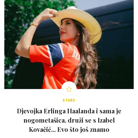
STARS
Djevojka Erlinga Haalanda i sama je
nogometašica, druži se s Izabel
Kovačić... Evo što još znamo