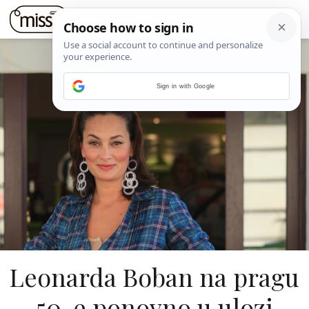
Sign in with Google
Leonarda Boban na pragu
50-e ponovno u ulozi