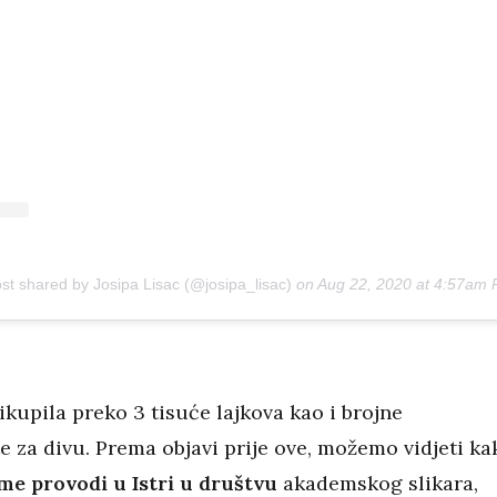
ost shared by Josipa Lisac (@josipa_lisac)
on
Aug 22, 2020 at 4:57am
ikupila preko 3 tisuće lajkova kao i brojne
 za divu. Prema objavi prije ove, možemo vidjeti ka
eme provodi u Istri u društvu
akademskog slikara,