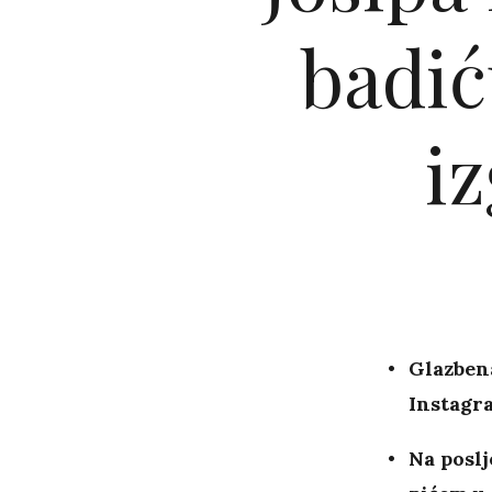
badić
i
Glazbena
Instagra
Na poslj