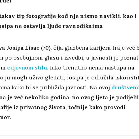
ruci
takav tip fotografije kod nje nismo navikli, kao i
osipa ne ostavlja ljude ravnodišnima
a Josipa Lisac (70)
, čija glazbena karijera traje već 
m po osebujnom glasu i izvedbi, u javnosti je poznat
nom
odjevnom stilu
. Iako trenutno nema nastupa na
 ju mogli uživo gledati, Josipa je odlučila iskoristit
ama kako bi se približila javnosti. Na ovoj
društveno
na je već nekoliko godina, no ovog ljeta je podijeli
afije iz privatnog života, točnije kako provodi
dmor.