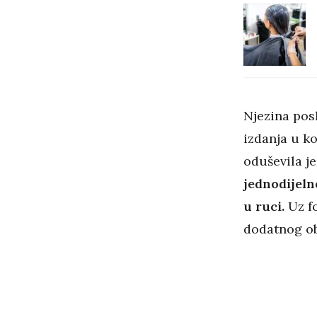
Njezina posl
izdanja u ko
oduševila je 
jednodijel
u ruci.
Uz fo
dodatnog ob