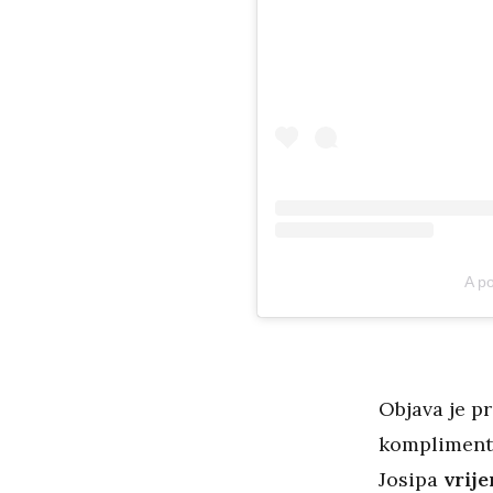
A p
Objava je pr
komplimente
Josipa
vrij