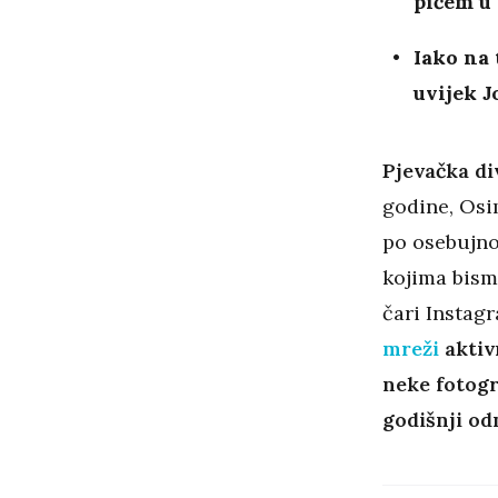
pićem u 
Iako na 
uvijek J
Pjevačka div
godine, Osi
po osebuj
kojima bismo
čari Instagr
mreži
aktiv
neke fotogr
godišnji o