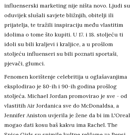
influenserski marketing nije ništa novo. Ljudi su
oduvijek slušali savjete bližnjih, obitelji ili
prijatelja, te tražili inspiraciju među vlastitim
idolima o tome što kupiti. U 17. i 18. stoljeću ti
idoli su bili kraljevi i kraljice, a u prošlom
stoljeću influenseri su bili poznati sportaši,
pjevači, glumci.
Fenomen korištenje celebritija u oglašavanjima
eksplodirao je 80-ih i 90-ih godina prošlog
stoljeća. Michael Jordan promovirao je sve - od
vlastitih Air Jordanica sve do McDonaldsa, a
Jennifer Aniston uvjerila je žene da bi im L'Oreal
mogao dati kosu baš kakvu ima Rachel. The
Spice Girls su snimile kultne reklame za Pepsi