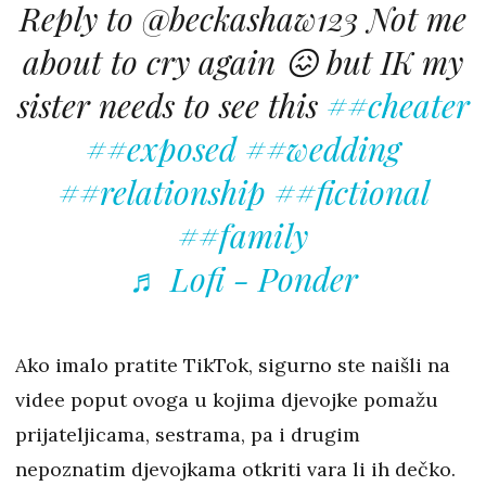
Reply to @beckashaw123 Not me
about to cry again 😖 but IK my
sister needs to see this
##cheater
##exposed
##wedding
##relationship
##fictional
##family
♬ Lofi - Ponder
Ako imalo pratite TikTok, sigurno ste naišli na
videe poput ovoga u kojima djevojke pomažu
prijateljicama, sestrama, pa i drugim
nepoznatim djevojkama otkriti vara li ih dečko.