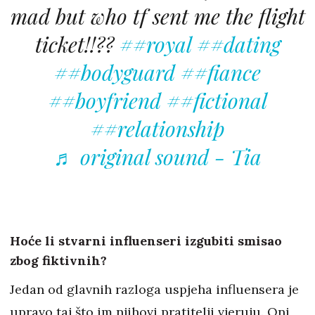
mad but who tf sent me the flight
ticket!!??
##royal
##dating
##bodyguard
##fiance
##boyfriend
##fictional
##relationship
♬ original sound - Tia
Hoće li stvarni influenseri izgubiti smisao
zbog fiktivnih?
Jedan od glavnih razloga uspjeha influensera je
upravo taj što im njihovi pratitelji vjeruju. Oni