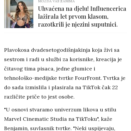
MOŽDA VAS ZANIMA
Uhvaćena na djelu! Influencerica
lažirala let prvom klasom,
razotkrili je njezini suputnici.
Plavokosa dvadesetogodišnjakinja koja živi sa
sestrom i radi u službi za korisnike, kreacija je
čitavog tima pisaca, jedne glumice i
tehnološko-medijske tvrtke FourFront. Tvrtka je
do sada izmislila i plasirala na TikTok čak 22
različite priče to jest osobe.
"U osnovi stvaramo univerzum likova u stilu
Marvel Cinematic Studia na TikToku", kaže
Benjamin, suvlasnik tvrtke. "Neki uspijevaju,