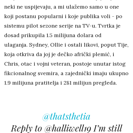
neki ne uspijevaju, a mi ulažemo samo u one
koji postanu popularni i koje publika voli - po
sistemu pilot sezone serije na TV-u. Tvrtka je
dosad prikupila 1.5 milijuna dolara od
ulaganja. Sydney, Ollie i ostali likovi, poput Tije,
koja otkriva da joj je dečko afrički plemić, i
Chris, otac i vojni veteran, postoje unutar istog
fikcionalnog svemira, a zajednički imaju ukupno
1.9 milijuna pratitelja i 281 milijun pregleda.
@thatsthetia
Reply to @halliwell19 I’m still