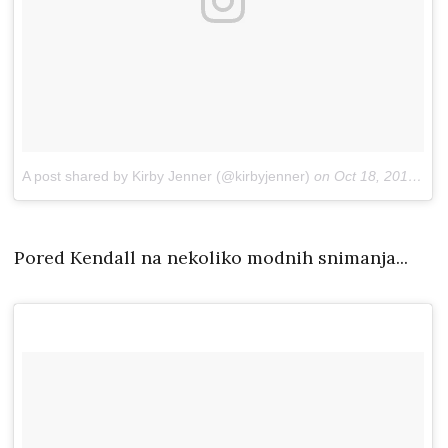
A post shared by Kirby Jenner (@kirbyjenner)
on
Oct 18, 2018 at 8:38am PDT
Pored Kendall na nekoliko modnih snimanja...