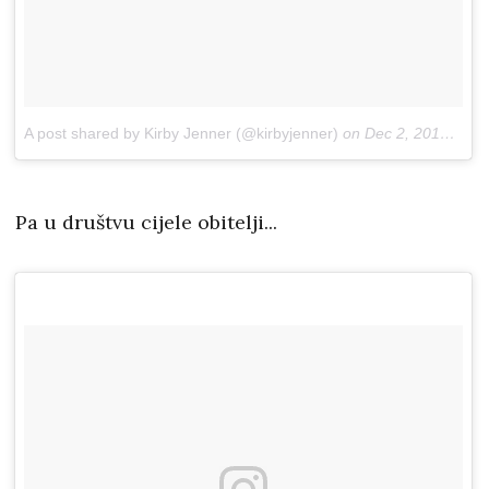
A post shared by Kirby Jenner (@kirbyjenner)
on
Dec 2, 2018 at 10:26am PST
Pa u društvu cijele obitelji...