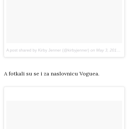
A post shared by Kirby Jenner (@kirbyjenner)
on
May 3, 2018 at 9:21am PDT
A fotkali su se i za naslovnicu Voguea.