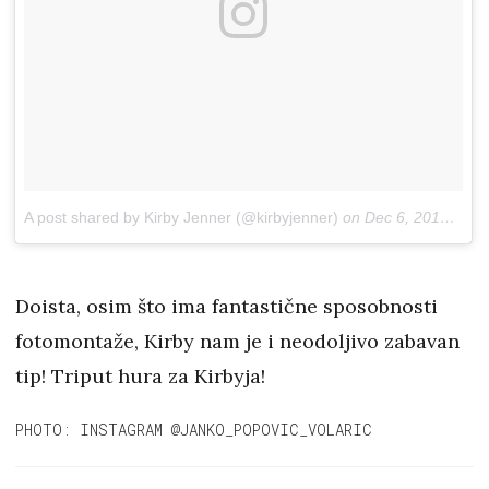
A post shared by Kirby Jenner (@kirbyjenner)
on
Dec 6, 2017 at 9:53am PST
Doista, osim što ima fantastične sposobnosti
fotomontaže, Kirby nam je i neodoljivo zabavan
tip! Triput hura za Kirbyja!
PHOTO: INSTAGRAM @JANKO_POPOVIC_VOLARIC