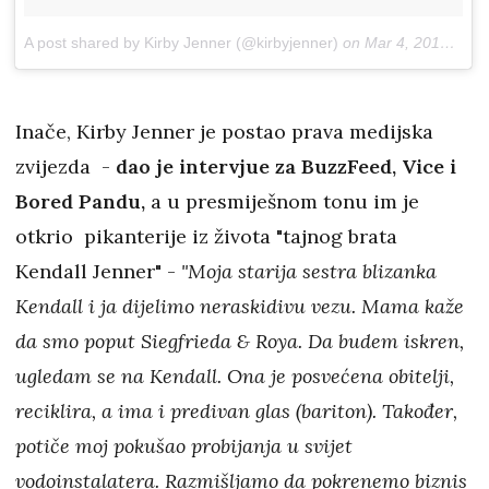
A post shared by Kirby Jenner (@kirbyjenner)
on
Mar 4, 2018 at 9:06am PST
Inače, Kirby Jenner je postao prava medijska
zvijezda -
dao je intervjue za BuzzFeed, Vice i
Bored Pandu,
a u presmiješnom tonu im je
otkrio pikanterije iz života "tajnog brata
Kendall Jenner" -
"Moja starija sestra blizanka
Kendall i ja dijelimo neraskidivu vezu. Mama kaže
da smo poput Siegfrieda & Roya. Da budem iskren,
ugledam se na Kendall. Ona je posvećena obitelji,
reciklira, a ima i predivan glas (bariton). Također,
potiče moj pokušao probijanja u svijet
vodoinstalatera. Razmišljamo da pokrenemo biznis