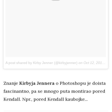
A post shared by Kirby Jenner (@kirbyjenner)
on
Oct 12, 2017 at 10:00am PDT
Znanje
Kirbyja Jennera
o Photoshopu je doista
fascinantno, pa se mnogo puta montirao pored
Kendall. Npr., pored Kendall kaubojke...