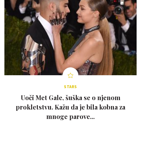
STARS
Uoči Met Gale, šuška se o njenom
prokletstvu. Kažu da je bila kobna za
mnoge parove...