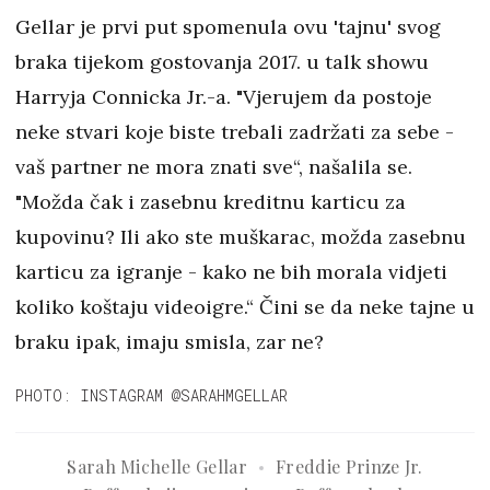
Gellar je prvi put spomenula ovu 'tajnu' svog
braka tijekom gostovanja 2017. u talk showu
Harryja Connicka Jr.-a. "Vjerujem da postoje
neke stvari koje biste trebali zadržati za sebe -
vaš partner ne mora znati sve“, našalila se.
"Možda čak i zasebnu kreditnu karticu za
kupovinu? Ili ako ste muškarac, možda zasebnu
karticu za igranje - kako ne bih morala vidjeti
koliko koštaju videoigre.“ Čini se da neke tajne u
braku ipak, imaju smisla, zar ne?
PHOTO: INSTAGRAM @SARAHMGELLAR
Sarah Michelle Gellar
Freddie Prinze Jr.