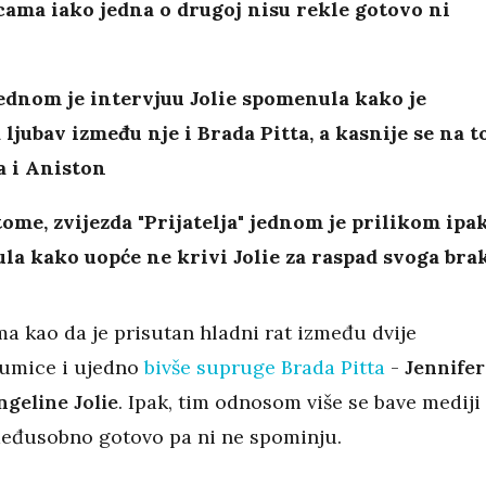
ama iako jedna o drugoj nisu rekle gotovo ni
jednom je intervjuu Jolie spomenula kako je
 ljubav između nje i Brada Pitta, a kasnije se na t
a i Aniston
ome, zvijezda "Prijatelja" jednom je prilikom ipa
a kako uopće ne krivi Jolie za raspad svoga bra
a kao da je prisutan hladni rat između dvije
umice i ujedno
bivše supruge Brada Pitta
-
Jennifer
ngeline Jolie
. Ipak, tim odnosom više se bave mediji
međusobno gotovo pa ni ne spominju.