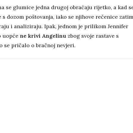
a se glumice jedna drugoj obraćaju rijetko, a kad se
e s dozom poštovanja, iako se njihove rečenice zati
ju i analiziraju. Ipak, jednom je prilikom Jennifer
ko uopće
ne krivi Angelinu
zbog svoje rastave s
 se pričalo o bračnoj nevjeri.