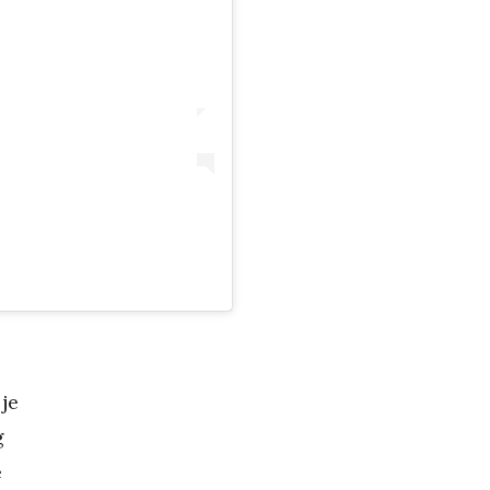
je
g
e