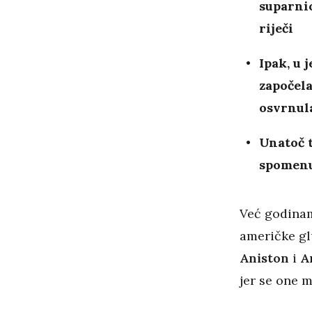
suparnic
riječi
Ipak, u 
započela
osvrnul
Unatoč t
spomenul
Već godinam
američke gl
Aniston
i
A
jer se one 