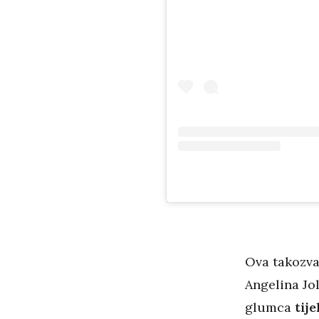
Ova takozvan
Angelina Jol
glumca
tije