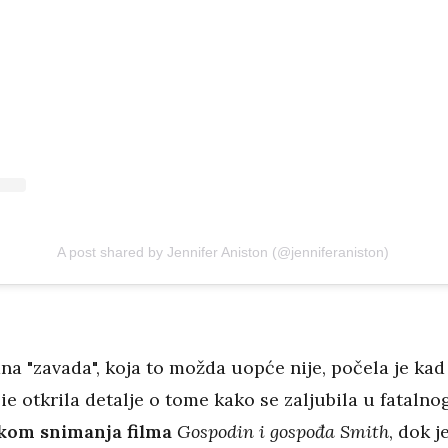
A post shared by Jennifer Aniston (@jenniferaniston)
a "zavada", koja to možda uopće nije, počela je kad 
ie otkrila detalje o tome kako se zaljubila u fatalno
kom snimanja filma
Gospodin i gospođa Smith
, dok j