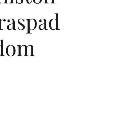
 raspad
adom