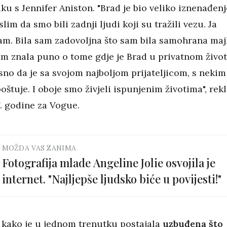
aku s Jennifer Aniston. "Brad je bio veliko iznenađenj
lim da smo bili zadnji ljudi koji su tražili vezu. Ja
am. Bila sam zadovoljna što sam bila samohrana maj
am znala puno o tome gdje je Brad u privatnom život
jasno da je sa svojom najboljom prijateljicom, s nekim
poštuje. I oboje smo živjeli ispunjenim životima", rek
7. godine za Vogue.
MOŽDA VAS ZANIMA
Fotografija mlade Angeline Jolie osvojila je
internet. "Najljepše ljudsko biće u povijesti!"
i kako je u jednom trenutku postajala
uzbuđena što