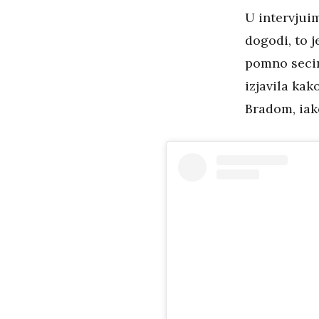
U intervjuim
dogodi, to j
pomno secira
izjavila ka
Bradom, iako