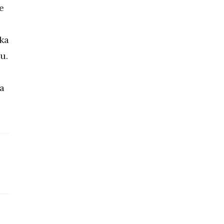
e
ka
u.
la