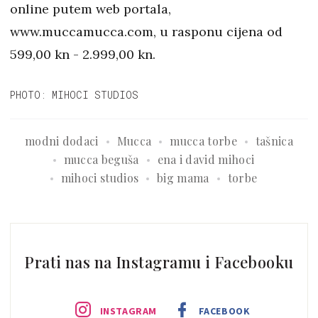
online putem web portala,
www.muccamucca.com, u rasponu cijena od
599,00 kn - 2.999,00 kn.
PHOTO: MIHOCI STUDIOS
modni dodaci
Mucca
mucca torbe
tašnica
mucca beguša
ena i david mihoci
mihoci studios
big mama
torbe
Prati nas na Instagramu i Facebooku
INSTAGRAM
FACEBOOK