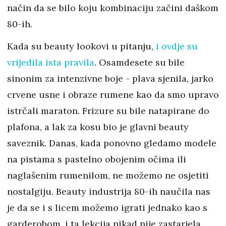
način da se bilo koju kombinaciju začini daškom
80-ih.
Kada su beauty lookovi u pitanju,
i ovdje su
vrijedila ista pravila
. Osamdesete su bile
sinonim za intenzivne boje - plava sjenila, jarko
crvene usne i obraze rumene kao da smo upravo
istrčali maraton. Frizure su bile natapirane do
plafona, a lak za kosu bio je glavni beauty
saveznik. Danas, kada ponovno gledamo modele
na pistama s pastelno obojenim očima ili
naglašenim rumenilom, ne možemo ne osjetiti
nostalgiju. Beauty industrija 80-ih naučila nas
je da se i s licem možemo igrati jednako kao s
garderobom, i ta lekcija nikad nije zastarjela.