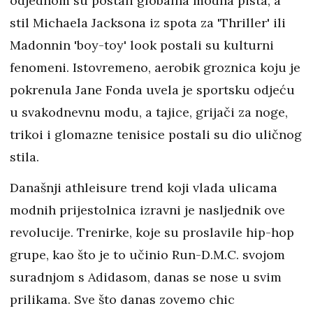
odjednom su postali globalna modna pista, a
stil Michaela Jacksona iz spota za 'Thriller' ili
Madonnin 'boy-toy' look postali su kulturni
fenomeni. Istovremeno, aerobik groznica koju je
pokrenula Jane Fonda uvela je sportsku odjeću
u svakodnevnu modu, a tajice, grijači za noge,
trikoi i glomazne tenisice postali su dio uličnog
stila.
Današnji athleisure trend koji vlada ulicama
modnih prijestolnica izravni je nasljednik ove
revolucije. Trenirke, koje su proslavile hip-hop
grupe, kao što je to učinio Run-D.M.C. svojom
suradnjom s Adidasom, danas se nose u svim
prilikama. Sve što danas zovemo chic