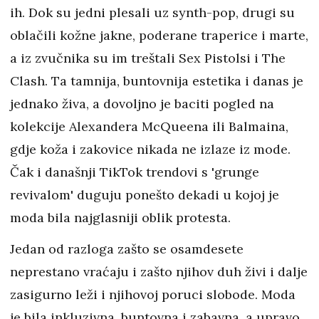
ih. Dok su jedni plesali uz synth-pop, drugi su
oblačili kožne jakne, poderane traperice i marte,
a iz zvučnika su im treštali Sex Pistolsi i The
Clash. Ta tamnija, buntovnija estetika i danas je
jednako živa, a dovoljno je baciti pogled na
kolekcije Alexandera McQueena ili Balmaina,
gdje koža i zakovice nikada ne izlaze iz mode.
Čak i današnji TikTok trendovi s 'grunge
revivalom' duguju ponešto dekadi u kojoj je
moda bila najglasniji oblik protesta.
Jedan od razloga zašto se osamdesete
neprestano vraćaju i zašto njihov duh živi i dalje
zasigurno leži i njihovoj poruci slobode. Moda
je bila inkluzivna, buntovna i zabavna, a upravo