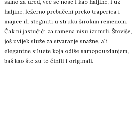
samo za ured, već se nose i kao haljine, i uz
haljine, ležerno prebačeni preko traperica i
majice ili stegnuti u struku širokim remenom.
Čak ni jastučići za ramena nisu izumrli. Štoviše,
još uvijek služe za stvaranje snažne, ali
elegantne siluete koja odiše samopouzdanjem,
baš kao što su to činili i originali.