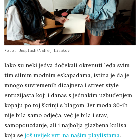
Foto: Unsplash/Andrej Lisakov
Iako su neki jedva dočekali okrenuti leđa svim
tim silnim modnim eskapadama, istina je da je
mnogo suvremenih dizajnera i street style
entuzijasta koji i danas s jednakim uzbuđenjem
kopaju po toj škrinji s blagom. Jer moda 80-ih
nije bila samo odjeća, već je bila i stav,
samopouzdanje, ali i najbolja glazbena kulisa
koja se
još uvijek vrti na našim playlistama
.