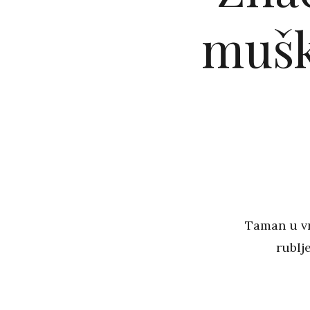
mušk
Taman u vr
rublj