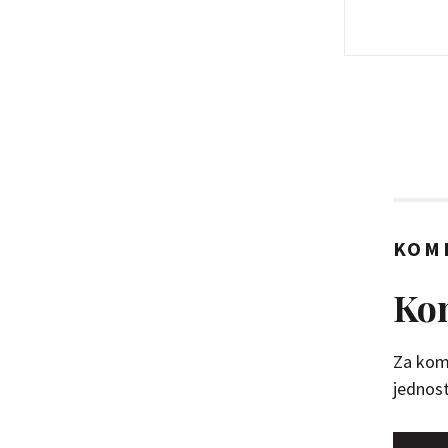
KOM
Kom
Za kome
jednosta