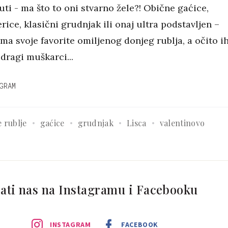
čuti - ma što to oni stvarno žele?! Obične gaćice,
rice, klasični grudnjak ili onaj ultra podstavljen –
ma svoje favorite omiljenog donjeg rublja, a očito i
 dragi muškarci...
GRAM
 rublje
gaćice
grudnjak
Lisca
valentinovo
ati nas na Instagramu i Facebooku
INSTAGRAM
FACEBOOK