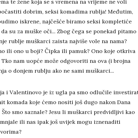
ema te žene koja se s vremena na vrijeme ne voli
počastiti dobrim, seksi komadima rublja! Međutim,
budimo iskrene, najčešće biramo seksi kompletiće
da su za muške oči... Zbog čega se ponekad pitamo 
nje rublje muškarci zaista najviše vole na nama?
o ili ono u boji? Čipka ili pamuk? Ono koje otkriva
i? Tko nam uopće može odgovoriti na ova (i brojna
nja o donjem rublju ako ne sami muškarci...
a i Valentinovo je iz ugla pa smo odlučile investira
hit komada koje ćemo nositi još dugo nakon Dana
! Što smo saznale? Jesu li muškarci predvidljivi kao
mnjale ili nas ipak još uvijek mogu iznenaditi
ovorima?