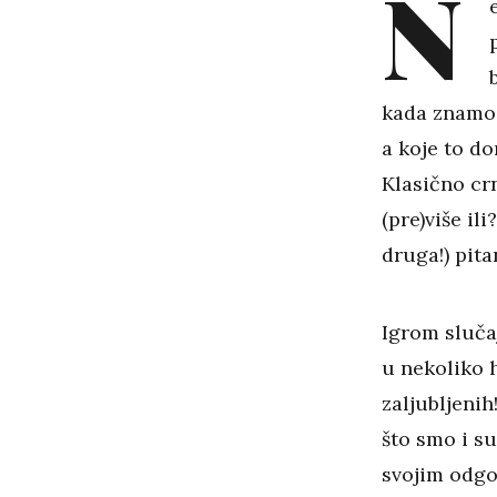
N
kada znamo 
a koje to do
Klasično crn
(pre)više il
druga!) pita
Igrom slučaj
u nekoliko 
zaljubljenih
što smo i su
svojim odg