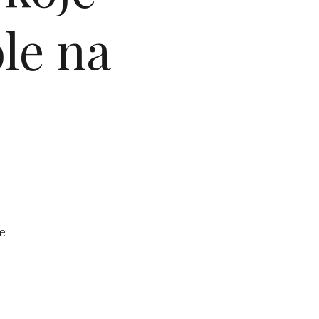
le na
e