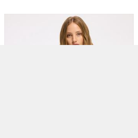
MODA
Reserved ima capri hlače koje su sve