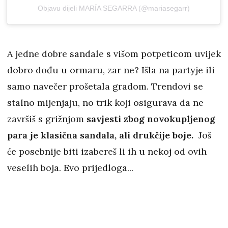
Objavu dijeli MARÍA SEGARRA (@mariasegarr)
A jedne dobre sandale s višom potpeticom uvijek
dobro dođu u ormaru, zar ne? Išla na partyje ili
samo navečer prošetala gradom. Trendovi se
stalno mijenjaju, no trik koji osigurava da ne
završiš s grižnjom
savjesti zbog novokupljenog
para je klasična sandala, ali drukčije boje.
Još
će posebnije biti izabereš li ih u nekoj od ovih
veselih boja. Evo prijedloga...