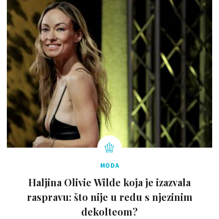
MODA
Haljina Olivie Wilde koja je izazvala
raspravu: što nije u redu s njezinim
dekolteom?