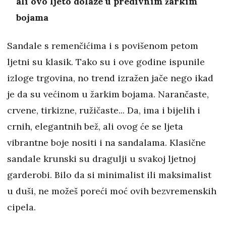
ali ovo ljeto dolaze u predivnim žarkim
bojama
Sandale s remenčićima i s povišenom petom
ljetni su klasik. Tako su i ove godine ispunile
izloge trgovina, no trend izražen jače nego ikad
je da su većinom u žarkim bojama. Narančaste,
crvene, tirkizne, ružičaste... Da, ima i bijelih i
crnih, elegantnih bež, ali ovog će se ljeta
vibrantne boje nositi i na sandalama. Klasične
sandale krunski su dragulji u svakoj ljetnoj
garderobi. Bilo da si minimalist ili maksimalist
u duši, ne možeš poreći moć ovih bezvremenskih
cipela.