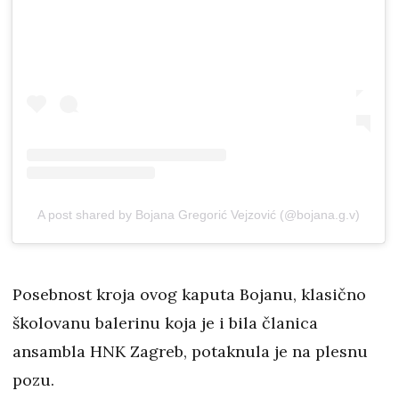
A post shared by Bojana Gregorić Vejzović (@bojana.g.v)
Posebnost kroja ovog kaputa Bojanu, klasično
školovanu balerinu koja je i bila članica
ansambla HNK Zagreb, potaknula je na plesnu
pozu.