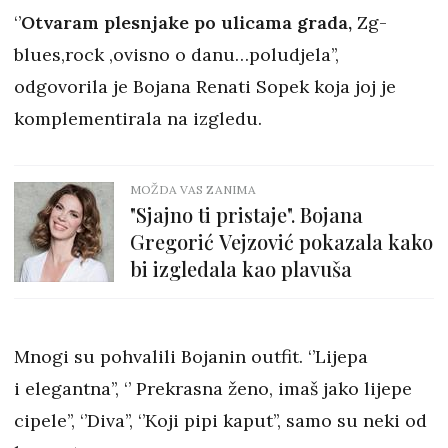
‘’
Otvaram plesnjake po ulicama grada,
Zg-
blues,rock ,ovisno o danu…poludjela’’,
odgovorila je Bojana Renati Sopek koja joj je
komplementirala na izgledu.
MOŽDA VAS ZANIMA
"Sjajno ti pristaje". Bojana
Gregorić Vejzović pokazala kako
bi izgledala kao plavuša
Mnogi su pohvalili Bojanin outfit. ‘’Lijepa
i elegantna’’, ‘’ Prekrasna ženo, imaš jako lijepe
cipele’’, ‘’Diva’’, ‘’Koji pipi kaput’’, samo su neki od