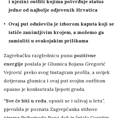
i njezini outfiti kojima potvrđuje status
jedne od najbolje odjevenih Hrvatica
Ovaj put oduševila je izborom kaputa koji se
ističe zanimljivim krojem, a možemo ga
zamisliti u svakojakim prilikama
Zagrebačku razglednicu punu
pozitivne
energije
poslala je Glumica Bojana Gregorić
Vejzović preko svog Instagram profila, a uvijek
dotjerana glumica i ovaj put svojim outfitom
opasno je konkurirala ljepoti grada.
'
'Sve će biti u redu
, opusti se i uživaj u letu’’,
pjevušila je poznata Zagrepčanka stihove
pjesme Psihomodo Popa dok je šetala Gornjim