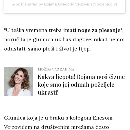
A post shared by Bojana Gregorić Vejzović (@bojana.g.v)
"U teška vremena treba imati
noge za plesanje
",
poručila je glumica uz hashtagove: nikad nemoj
odustati, samo pleši i život je lijep.
MOŽDA VAS ZANIMA
Kakva ljepota! Bojana nosi čizme
koje smo joj odmah poželjele
ukrasti!
Glumica koja je u braku s kolegom Enesom
Vejzovićem na društvenim mrežama često