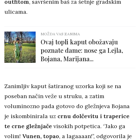
outfitom
, savršenim baš za šetnje gradskim
ulicama.
MOŽDA VAS ZANIMA
Ovaj topli kaput obožavaju
poznate dame: nose ga Lejla,
Bojana, Marijana...
Zanimljiv kaput šatiranog uzorka koji se na
poseban način veže u struku, a zatim
voluminozno pada gotovo do gležnjeva Bojana
je iskombinirala uz
crnu dolčevitu i traperice
te crne gležnjače
visokih potpetica. ‘’Jako ga
volim!
Vunen, topao
, a lagaaaan!’’, odgovorila je