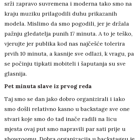
srži zapravo suvremena i moderna tako smo na
kraju muziku prilagodili duhu prikazanih
modela. Mislimo da smo pogodili, jer je držala
pažnju gledatelja punih 17 minuta. A to je teško,
vjerujte jer publika kod nas najčešće tolerira
prvih 10 minuta, a kasnije sve odlazi, k vragu, pa
se počinju tipkati mobiteli i šaputanja su sve
glasnija.
Pet minuta slave iz prvog reda
Taj smo se dan jako dobro organizirali i iako
smo došli relativno kasno u backstage sve one
stvari koje smo do tad inače radili na licu
mjesta ovaj put smo napravili par sati prije u
showroomu. Dobra organizacija u backstageu je