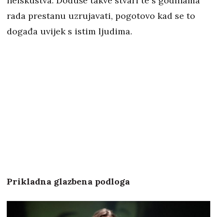
neiskustva. Doduše takve stvari te s godinama
rada prestanu uzrujavati, pogotovo kad se to
događa uvijek s istim ljudima.
Prikladna glazbena podloga