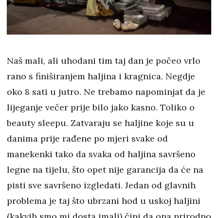
Naš mali, ali uhodani tim taj dan je počeo vrlo
rano s finiširanjem haljina i kragnica. Negdje
oko 8 sati u jutro. Ne trebamo napominjat da je
lijeganje večer prije bilo jako kasno. Toliko o
beauty sleepu. Zatvaraju se haljine koje su u
danima prije rađene po mjeri svake od
manekenki tako da svaka od haljina savršeno
legne na tijelu, što opet nije garancija da će na
pisti sve savršeno izgledati. Jedan od glavnih
problema je taj što ubrzani hod u uskoj haljini
(kakvih smo mi dosta imali) čini da ona prirodno