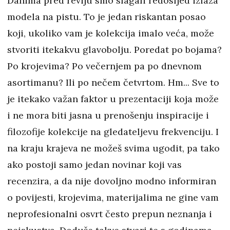
Danima pred reviju smo slagali redosljed izlaza
modela na pistu. To je jedan riskantan posao
koji, ukoliko vam je kolekcija imalo veća, može
stvoriti itekakvu glavobolju. Poredat po bojama?
Po krojevima? Po večernjem pa po dnevnom
asortimanu? Ili po nečem četvrtom. Hm... Sve to
je itekako važan faktor u prezentaciji koja može
i ne mora biti jasna u prenošenju inspiracije i
filozofije kolekcije na gledateljevu frekvenciju. I
na kraju krajeva ne možeš svima ugodit, pa tako
ako postoji samo jedan novinar koji vas
recenzira, a da nije dovoljno modno informiran
o povijesti, krojevima, materijalima ne gine vam
neprofesionalni osvrt često prepun neznanja i