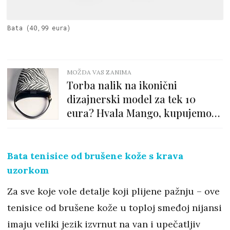
Bata (40,99 eura)
MOŽDA VAS ZANIMA
Torba nalik na ikonični
dizajnerski model za tek 10
eura? Hvala Mango, kupujemo
odmah!
Bata tenisice od brušene kože s krava
uzorkom
Za sve koje vole detalje koji plijene pažnju – ove
tenisice od brušene kože u toploj smeđoj nijansi
imaju veliki jezik izvrnut na van i upečatljiv