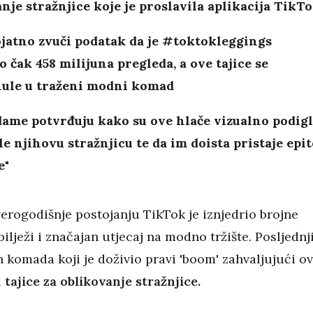
nje stražnjice koje je proslavila aplikacija TikT
jatno zvuči podatak da je #toktokleggings
io čak 458 milijuna pregleda, a ove tajice se
ule u traženi modni komad
ame potvrđuju kako su ove hlače vizualno podigl
le njihovu stražnjicu te da im doista pristaje epit
e"
erogodišnje postojanju TikTok je iznjedrio brojne
bilježi i značajan utjecaj na modno tržište. Posljednj
 komada koji je doživio pravi 'boom' zahvaljujući ov
u
tajice za oblikovanje stražnjice.