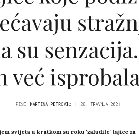
ećavaju stražn
a su senzacija. 
h već isprobal
PIŠE
MARTINA PETROVIĆ
28. TRAVNJA 2021.
jem svijeta u kratkom su roku 'zaludile' tajice za