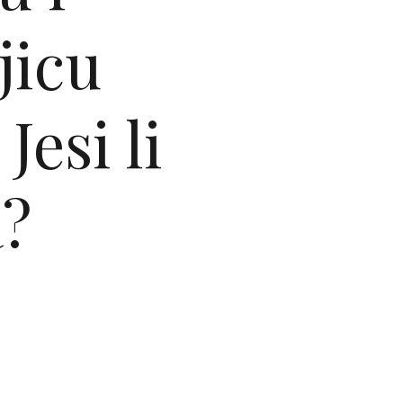
jicu
Jesi li
a?