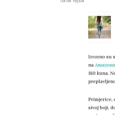
TikTok tajice
Izvorno su s
na
Amazon
180 kuna. No
preplavljeno
Primjerice, 
sivoj boji, 