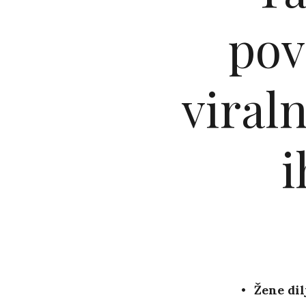
pov
viraln
i
Žene dil