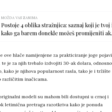
MOŽDA VAS ZANIMA
Postoje 4 oblika stražnjica: saznaj koji je tvoj 
kako ga barem donekle možeš promijeniti ak
želiš
e ove hlače namijenjene za prakticiranje joge pojavi
u
te je za njih trebalo izdvojiti 30-ak dolara, odnosno
, kako je njihova popularnost rasla, tako je i tržište
 različitim inačicama.
originalni modeli su mahom bili dostupni u crnoj i
dok letimična pretraga razotkriva kako je ponuda