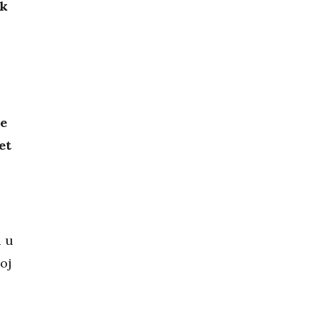
ok
e
et
i u
oj