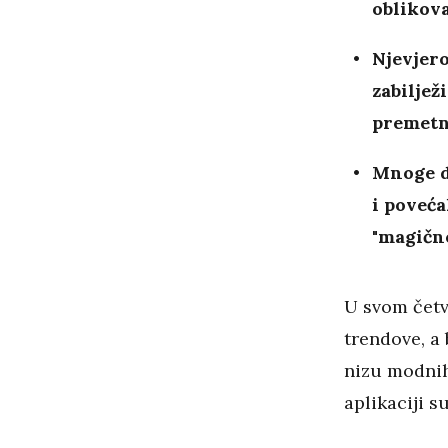
oblikova
Njevjero
zabiljež
premetn
Mnoge d
i poveća
"magičn
U svom četv
trendove, a 
nizu modnih
aplikaciji s