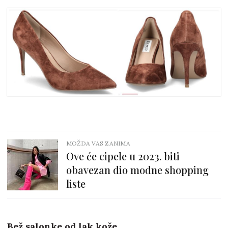
MOŽDA VAS ZANIMA
Ove će cipele u 2023. biti
obavezan dio modne shopping
liste
Bež salonke od lak kože