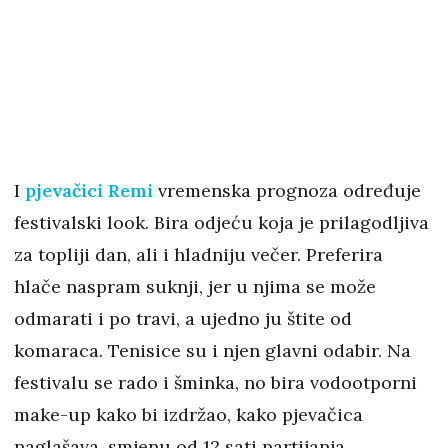
I
pjevačici Remi
vremenska prognoza određuje
festivalski look. Bira odjeću koja je prilagodljiva
za topliji dan, ali i hladniju večer. Preferira
hlače naspram suknji, jer u njima se može
odmarati i po travi, a ujedno ju štite od
komaraca. Tenisice su i njen glavni odabir. Na
festivalu se rado i šminka, no bira vodootporni
make-up kako bi izdržao, kako pjevačica
naglašava, smjenu od 12 sati partijanja.