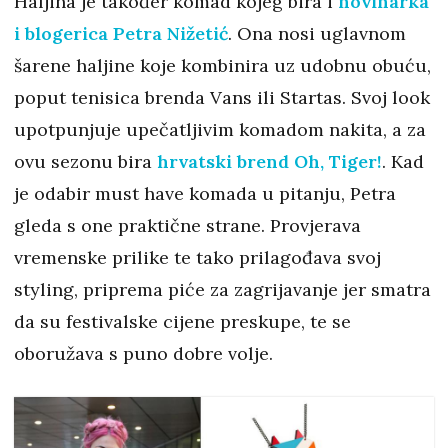
Haljina je također komad kojeg bira i
novinarka
i blogerica Petra Nižetić
. Ona nosi uglavnom
šarene haljine koje kombinira uz udobnu obuću,
poput tenisica brenda Vans ili Startas. Svoj look
upotpunjuje upečatljivim komadom nakita, a za
ovu sezonu bira
hrvatski brend Oh, Tiger!
. Kad
je odabir must have komada u pitanju, Petra
gleda s one praktične strane. Provjerava
vremenske prilike te tako prilagođava svoj
styling, priprema piće za zagrijavanje jer smatra
da su festivalske cijene preskupe, te se
oboružava s puno dobre volje.