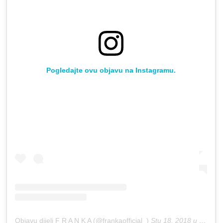
Pogledajte ovu objavu na Instagramu.
Objavu dijeli F R A N K A (@frankaofficial_)
Stu 18, 2018 u 12:47 PST