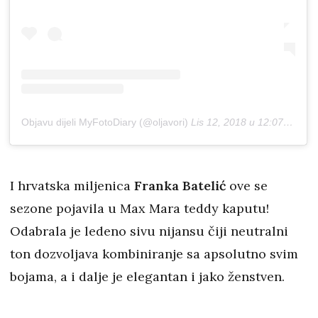
Objavu dijeli MyFotoDiary (@oljavori)
Lis 12, 2018 u 12:07 PDT
I hrvatska miljenica
Franka Batelić
ove se
sezone pojavila u Max Mara teddy kaputu!
Odabrala je ledeno sivu nijansu čiji neutralni
ton dozvoljava kombiniranje sa apsolutno svim
bojama, a i dalje je elegantan i jako ženstven.