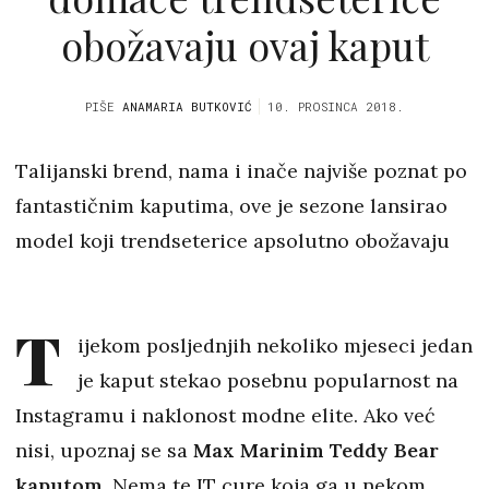
obožavaju ovaj kaput
PIŠE
ANAMARIA BUTKOVIĆ
10. PROSINCA 2018.
Talijanski brend, nama i inače najviše poznat po
fantastičnim kaputima, ove je sezone lansirao
model koji trendseterice apsolutno obožavaju
T
ijekom posljednjih nekoliko mjeseci jedan
je kaput stekao posebnu popularnost na
Instagramu i naklonost modne elite. Ako već
nisi, upoznaj se sa
Max Marinim Teddy Bear
kaputom
. Nema te IT cure koja ga u nekom