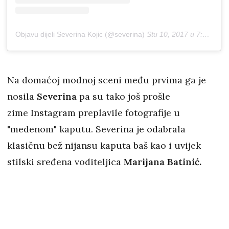
Objavu dijeli Severina Kojic (@severina)
Stu 10, 2017 u 7:23 PST
Na domaćoj modnoj sceni među prvima ga je
nosila
Severina
pa su tako još prošle
zime Instagram preplavile fotografije u
"medenom" kaputu. Severina je odabrala
klasičnu bež nijansu kaputa baš kao i uvijek
stilski sređena voditeljica
Marijana Batinić.