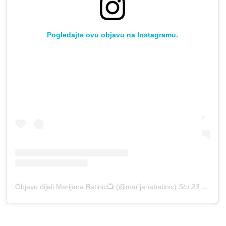
Pogledajte ovu objavu na Instagramu.
Objavu dijeli Marijana Batinic📺 (@marijanabatinic)
Stu 23, 2018 u 10:31 PST