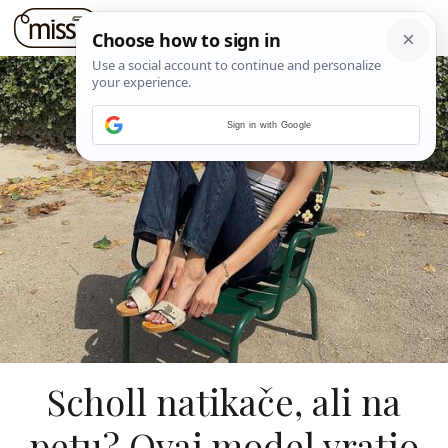
Sign in with Google
Scholl natikače, ali na
petu? Ovaj model vratio