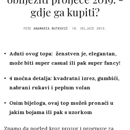
gdje ga kupiti?
PIŠE
ANAMARIA BUTKOVIĆ
10. VELJAČE 2019.
Aduti ovog topa: ženstven je, elegantan,
može biti super casual ili pak super fancy!
4 moćna detalja: kvadratni izrez, gumbići,
nabrani rukavi i peplum volan
Osim bijeloga, ovaj top možeš pronaći u
jakim bojama ili pak s uzorkom
Znamo da pogled kroz prozor i prognoze za