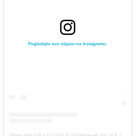
Pogledajte ovu objavu na Instagramu.
Objavu dijeli O R S E U N D I R I S (@orseund_iris)
Sij 9, 2019 u 3:40 PST