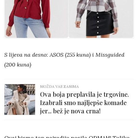
S lijeva na desno: ASOS (255 kuna) i Missguided
(200 kuna)
MOŽDA VAS ZANIMA
Ova boja preplavila je trgovine.
Izabrali smo najljepše komade
jer... bež je nova crna!
Ovaj bismo top najradije nosile ODMAH! Toliko