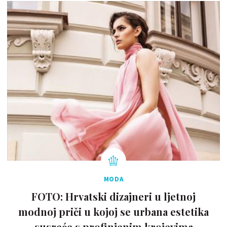
MODA
FOTO: Hrvatski dizajneri u ljetnoj
modnoj priči u kojoj se urbana estetika
susreće s profinjenim krojevima