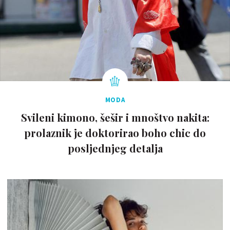
MODA
Svileni kimono, šešir i mnoštvo nakita:
prolaznik je doktorirao boho chic do
posljednjeg detalja