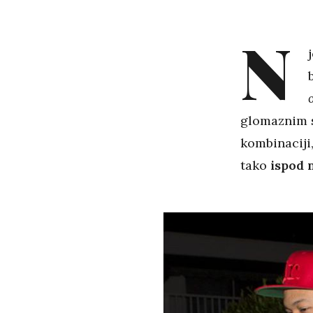
N
glomaznim s
kombinaciji
tako
ispod 