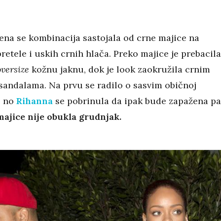
jena se kombinacija sastojala od crne majice na
bretele i uskih crnih hlača. Preko majice je prebacil
oversize
kožnu jaknu, dok je look zaokružila crnim
andalama. Na prvu se radilo o sasvim običnoj
, no
Rihanna
se pobrinula da ipak bude zapažena pa
majice nije obukla grudnjak.