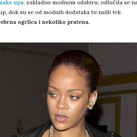
make upa
, sukladno modnom odabiru, odlučila se n
p, dok su se od modnih dodataka tu našli tek
ebrna ogrlica i nekoliko prstena.