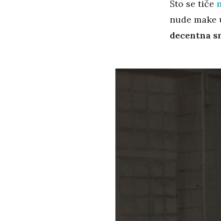
Što se tiče
nude make u
decentna sr