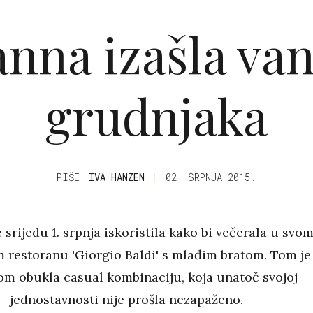
nna izašla va
grudnjaka
PIŠE
IVA HANZEN
02. SRPNJA 2015.
 srijedu 1. srpnja iskoristila kako bi večerala u svo
 restoranu 'Giorgio Baldi' s mlađim bratom. Tom je
om obukla casual kombinaciju, koja unatoč svojoj
jednostavnosti nije prošla nezapaženo.