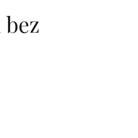
n bez
m