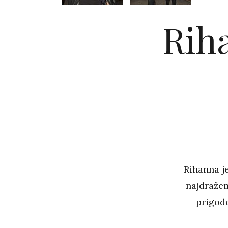
Riha
Rihanna je
najdražem
prigod