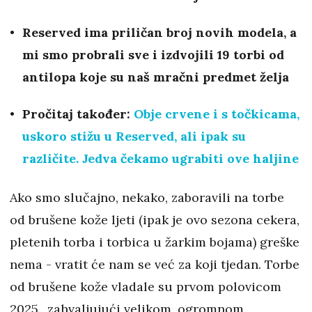
Reserved ima priličan broj novih modela, a
mi smo probrali sve i izdvojili 19 torbi od
antilopa koje su naš mračni predmet želja
Pročitaj također:
Obje crvene i s točkicama,
uskoro stižu u Reserved, ali ipak su
različite. Jedva čekamo ugrabiti ove haljine
Ako smo slučajno, nekako, zaboravili na torbe
od brušene kože ljeti (ipak je ovo sezona cekera,
pletenih torba i torbica u žarkim bojama) greške
nema - vratit će nam se već za koji tjedan. Torbe
od brušene kože vladale su prvom polovicom
2025., zahvaljujući velikom, ogromnom,