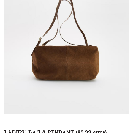
LADIES` BAG & PENDANT (89,99 eura)