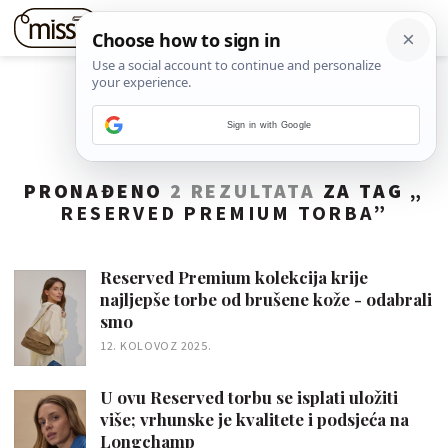
Sign in with Google
PRONAĐENO
2 REZULTATA
ZA TAG „
RESERVED PREMIUM TORBA
”
Reserved Premium kolekcija krije
najljepše torbe od brušene kože - odabrali
smo
12. KOLOVOZ 2025.
U ovu Reserved torbu se isplati uložiti
više; vrhunske je kvalitete i podsjeća na
Longchamp