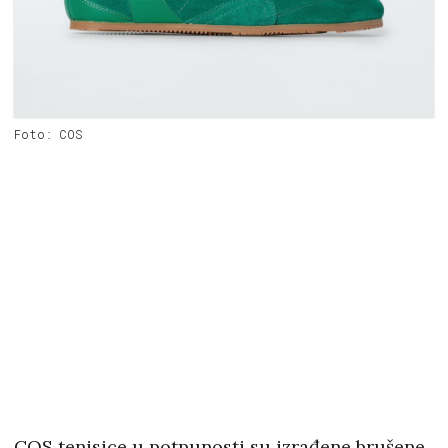
Foto: COS
COS tenisice u potpunosti su izrađene brušene