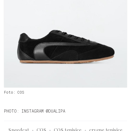
Foto: COS
PHOTO: INSTAGRAM @DUALIPA
Speedcat
COS
COS tenisice
crvene tenisice