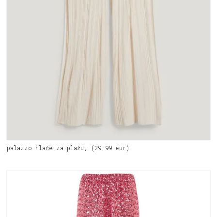
palazzo hlače za plažu, (29,99 eur)