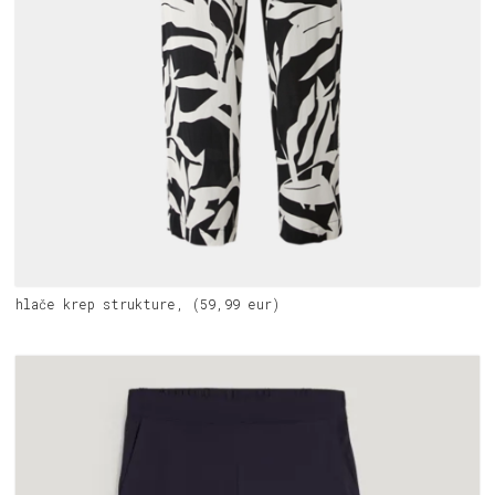
hlače krep strukture, (59,99 eur)