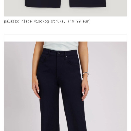
palazzo hlače visokog struka, (19,99 eur)