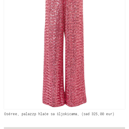
Oséree, palazzp hlače sa šljokicama, (sad 325,00 eur)