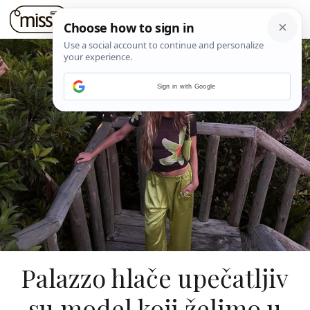
Sign in with Google
Palazzo hlače upečatljiv
su model koji želimo u