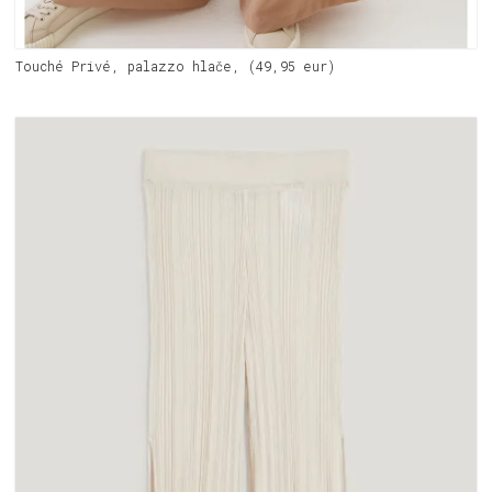
Touché Privé, palazzo hlače, (49,95 eur)