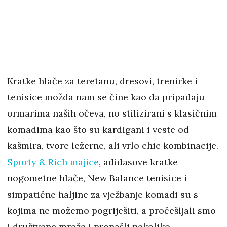
Kratke hlače za teretanu, dresovi, trenirke i
tenisice možda nam se čine kao da pripadaju
ormarima naših očeva, no stilizirani s klasičnim
komadima kao što su kardigani i veste od
kašmira, tvore ležerne, ali vrlo chic kombinacije.
Sporty & Rich majice
, adidasove kratke
nogometne hlače, New Balance tenisice i
simpatične haljine za vježbanje komadi su s
kojima ne možemo pogriješiti, a pročešljali smo
i društvene mreže i pronašli nekoliko