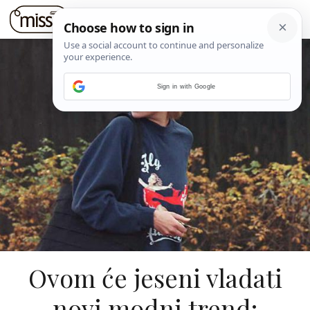
Sign in with Google
Ovom će jeseni vladati
novi modni trend: