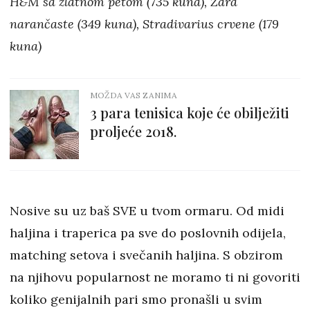
H&M sa zlatnom petom (735 kuna), Zara
narančaste (349 kuna), Stradivarius crvene (179
kuna)
MOŽDA VAS ZANIMA
3 para tenisica koje će obilježiti
proljeće 2018.
Nosive su uz baš SVE u tvom ormaru. Od midi
haljina i traperica pa sve do poslovnih odijela,
matching setova i svečanih haljina. S obzirom
na njihovu popularnost ne moramo ti ni govoriti
koliko genijalnih pari smo pronašli u svim