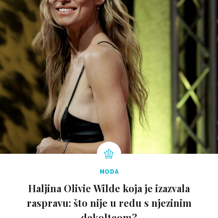
MODA
Haljina Olivie Wilde koja je izazvala
raspravu: što nije u redu s njezinim
dekolteom?