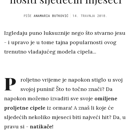
PIŠE
ANAMARIA BUTKOVIĆ
14. TRAVNJA 2018.
Izgledaju puno luksuznije nego što stvarno jesu
- i upravo je u tome tajna popularnosti ovog
trenutno vladajućeg modela cipela...
P
roljetno vrijeme je napokon stiglo u svoj
svojoj punini! Što to točno znači? Da
napokon možemo izvaditi sve svoje
omiljene
proljetne cipele
iz ormara! A znaš li koje će
sljedećih nekoliko mjeseci biti najveći hit? Da, u
pravu si -
natikače!