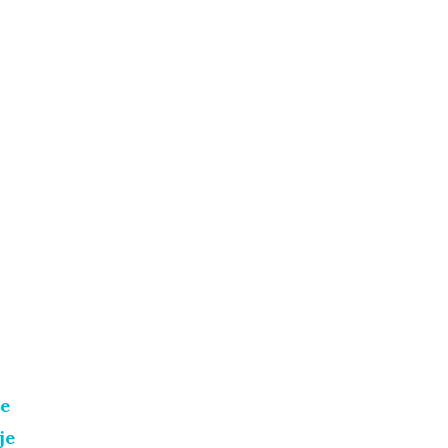
je
je