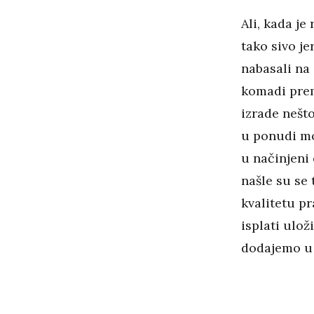
Ali, kada je 
tako sivo j
nabasali na
komadi prem
izrade nešto
u ponudi mo
u načinjeni
našle su se 
kvalitetu pr
isplati ulož
dodajemo u