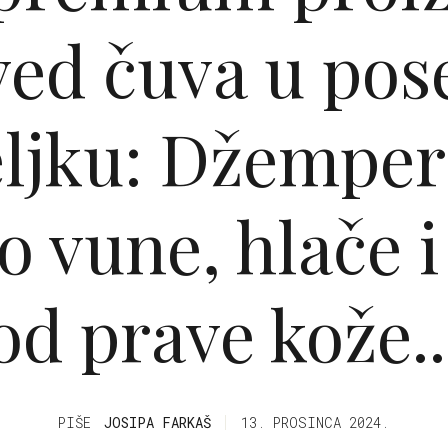
ved čuva u po
eljku: Džemper
 vune, hlače 
od prave kože..
PIŠE
JOSIPA FARKAŠ
13. PROSINCA 2024.