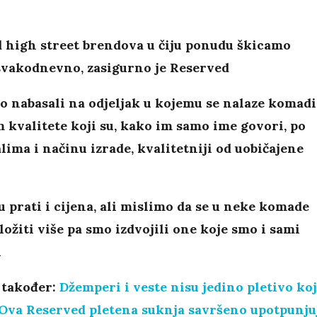
d high street brendova u čiju ponudu škicamo
svakodnevno, zasigurno je Reserved
 nabasali na odjeljak u kojemu se nalaze komadi
kvalitete koji su, kako im samo ime govori, po
lima i načinu izrade, kvalitetniji od uobičajene
u prati i cijena, ali mislimo da se u neke komade
uložiti više pa smo izdvojili one koje smo i sami
i
 također:
Džemperi i veste nisu jedino pletivo ko
 Ova Reserved pletena suknja savršeno upotpunju