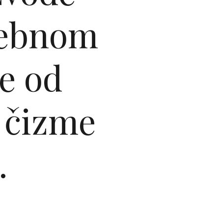
sebnom
e od
i čizme
.