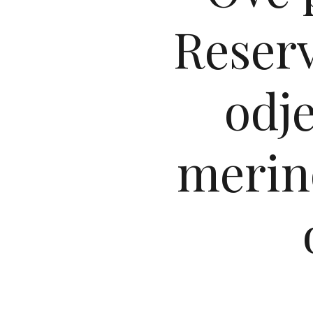
Reser
odj
merino