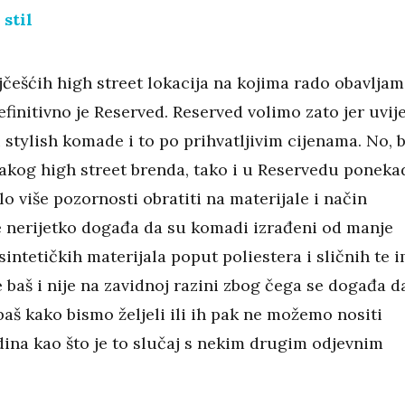
 stil
jčešćih high street lokacija na kojima rado obavlja
finitivno je Reserved. Reserved volimo zato jer uvij
 stylish komade i to po prihvatljivim cijenama. No, 
vakog high street brenda, tako i u Reservedu poneka
 više pozornosti obratiti na materijale i način
se nerijetko događa da su komadi izrađeni od manje
 sintetičkih materijala poput poliestera i sličnih te 
 baš i nije na zavidnoj razini zbog čega se događa d
baš kako bismo željeli ili ih pak ne možemo nositi
dina kao što je to slučaj s nekim drugim odjevnim