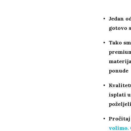
Jedan o
gotovo 
Tako smo
premium 
materija
ponude
Kvalitet
isplati 
poželjel
Pročitaj
volimo.