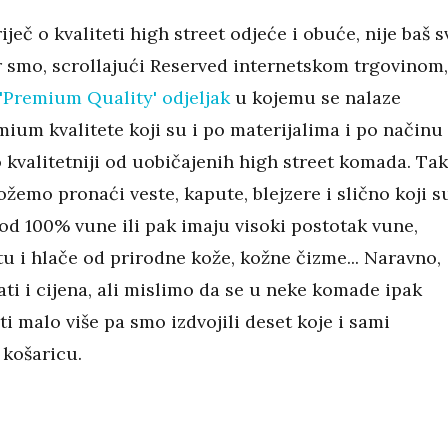
riječ o kvaliteti high street odjeće i obuće, nije baš s
er smo, scrollajući Reserved internetskom trgovinom,
'Premium Quality' odjeljak
u kojemu se nalaze
ium kvalitete koji su i po materijalima i po načinu
 kvalitetniji od uobičajenih high street komada. Tak
žemo pronaći veste, kapute, blejzere i slično koji s
 od 100% vune ili pak imaju visoki postotak vune,
tu i hlače od prirodne kože, kožne čizme... Naravno,
ati i cijena, ali mislimo da se u neke komade ipak
iti malo više pa smo izdvojili deset koje i sami
 košaricu.