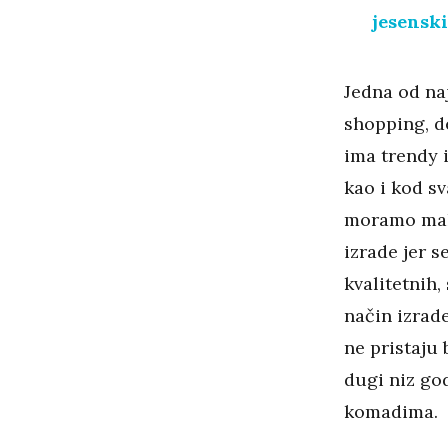
jesenski
Jedna od na
shopping, de
ima trendy i
kao i kod s
moramo malo
izrade jer 
kvalitetnih,
način izrade
ne pristaju 
dugi niz go
komadima.