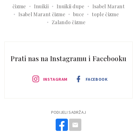
čizme
Inuikii
Inuikii dupe
Isabel Marant
Isabel Marant čizme
buce
tople čizme
Zalando čizme
Prati nas na Instagramu i Facebooku
INSTAGRAM
FACEBOOK
PODIJELI SADRŽAJ