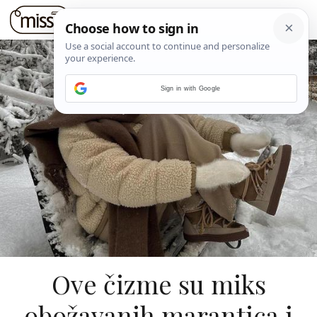
Sign in with Google
Ove čizme su miks
obožavanih marantica i