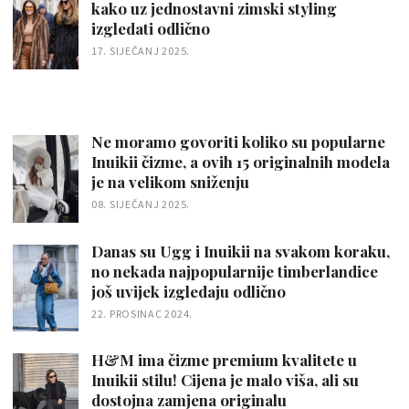
kako uz jednostavni zimski styling
izgledati odlično
17. SIJEČANJ 2025.
Ne moramo govoriti koliko su popularne
Inuikii čizme, a ovih 15 originalnih modela
je na velikom sniženju
08. SIJEČANJ 2025.
Danas su Ugg i Inuikii na svakom koraku,
no nekada najpopularnije timberlandice
još uvijek izgledaju odlično
22. PROSINAC 2024.
H&M ima čizme premium kvalitete u
Inuikii stilu! Cijena je malo viša, ali su
dostojna zamjena originalu