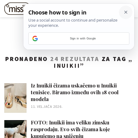
Sign in with Google
PRONAĐENO
24 REZULTATA
ZA TAG „
INUIKII
”
Iz Inuikii čizama uskačemo u Inuikii
tenisice. Biramo između ovih 18 cool
modela
11. VELJAČA 2026.
FOTO: Inuikii ima veliku zimsku
rasprodaju. Evo svih čizama koje
kupujemo na sniženju