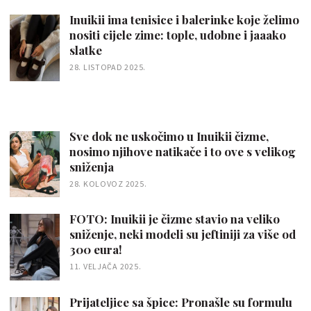
Inuikii ima tenisice i balerinke koje želimo
nositi cijele zime: tople, udobne i jaaako
slatke
28. LISTOPAD 2025.
Sve dok ne uskočimo u Inuikii čizme,
nosimo njihove natikače i to ove s velikog
sniženja
28. KOLOVOZ 2025.
FOTO: Inuikii je čizme stavio na veliko
sniženje, neki modeli su jeftiniji za više od
300 eura!
11. VELJAČA 2025.
Prijateljice sa špice: Pronašle su formulu