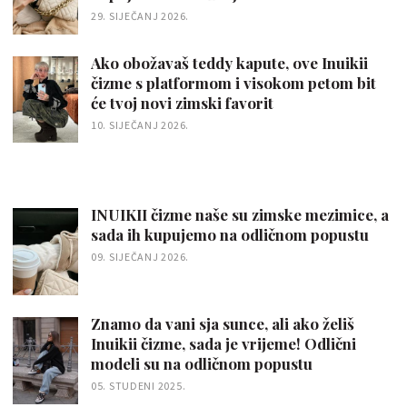
29. SIJEČANJ 2026.
Ako obožavaš teddy kapute, ove Inuikii
čizme s platformom i visokom petom bit
će tvoj novi zimski favorit
10. SIJEČANJ 2026.
INUIKII čizme naše su zimske mezimice, a
sada ih kupujemo na odličnom popustu
09. SIJEČANJ 2026.
Znamo da vani sja sunce, ali ako želiš
Inuikii čizme, sada je vrijeme! Odlični
modeli su na odličnom popustu
05. STUDENI 2025.