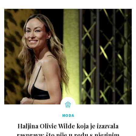
MODA
Haljina Olivie Wilde koja je izazvala
raspravu: što nije u redu s njezinim