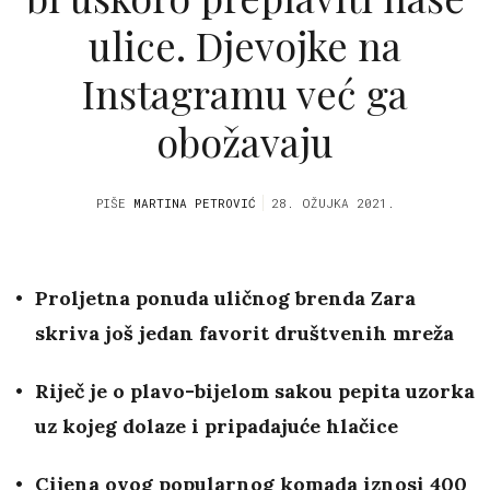
ulice. Djevojke na
Instagramu već ga
obožavaju
PIŠE
MARTINA PETROVIĆ
28. OŽUJKA 2021.
Proljetna ponuda uličnog brenda Zara
skriva još jedan favorit društvenih mreža
Riječ je o plavo-bijelom sakou pepita uzorka
uz kojeg dolaze i pripadajuće hlačice
Cijena ovog popularnog komada iznosi 400