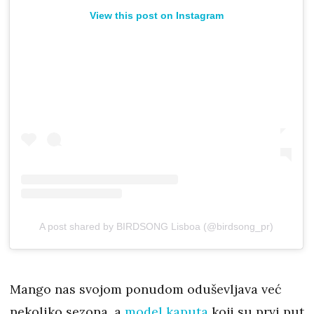
View this post on Instagram
A post shared by BIRDSONG Lisboa (@birdsong_pr)
Mango nas svojom ponudom oduševljava već
nekoliko sezona, a
model kaputa
koji su prvi put