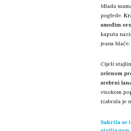
Mlada mama 
poglede.
Kr
smeđim oru
kaputa nazir
jeans hlače.
Cijeli stajl
zelenom pr
srebrni lan
visokom pop
izabrala je 
Sakrila se 
stajlingom 