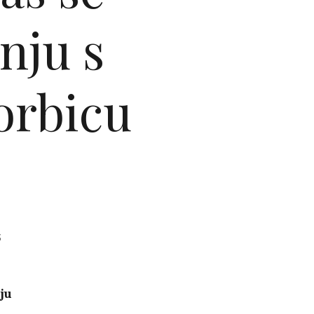
tnju s
torbicu
z
ju