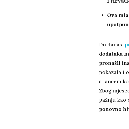
i Hrvati
Ova mlad
upotpun
Do danas,
p
dodataka na
pronašli in
pokazala i 
s lancem ko
Zbog mjeseca
pažnju kao 
ponovno hi