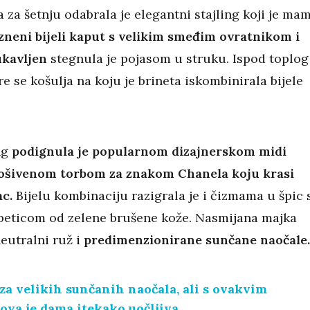
za šetnju odabrala je elegantni stajling koji je ma
zneni bijeli kaput s velikim smeđim ovratnikom i
kavljen
stegnula je pojasom u struku. Ispod toplog
e se košulja na koju je brineta iskombinirala bijele
ing
podignula je popularnom dizajnerskom midi
ošivenom torbom za znakom Chanela koju krasi
ac.
Bijelu kombinaciju razigrala je i čizmama u špic 
eticom od zelene brušene kože. Nasmijana majka
neutralni ruž i
predimenzionirane sunčane naočale.
iza velikih sunčanih naočala, ali s ovakvim
ova je dama itekako uočljiva