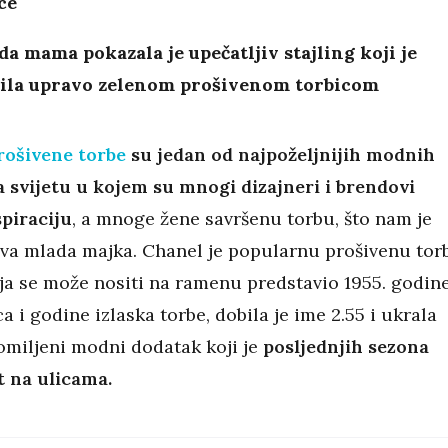
ce
a mama pokazala je upečatljiv stajling koji je
ila upravo zelenom prošivenom torbicom
rošivene torbe
su jedan od najpoželjnijih modnih
 svijetu u kojem su mnogi dizajneri i brendovi
spiraciju
, a mnoge žene savršenu torbu, što nam je
ova mlada majka. Chanel je popularnu prošivenu tor
ja se može nositi na ramenu predstavio 1955. godine
 i godine izlaska torbe, dobila je ime 2.55 i ukrala
omiljeni modni dodatak koji je
posljednjih sezona
t na ulicama.