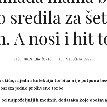
o sredila za še
 A nosi i hit 
PIŠE
KRISTINA ŠERIĆ
16. SIJEČNJA 2022.
as tiče, nijedna kolekcija torbica nije potpuna be
 barem jedne prošivene torbe
 od najpoželjnijih modnih dodataka koje obožava