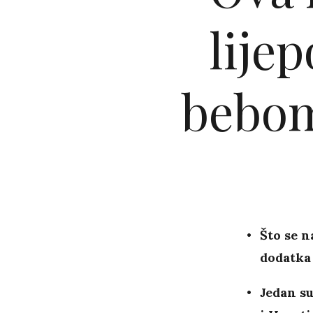
lijep
bebom.
Što se n
dodatka
Jedan su